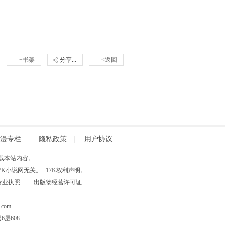
+书架
分享...
<返回
漫专栏
|
隐私政策
|
用户协议
得擅自转载本站内容。
小说网无关。--17K权利声明。
营业执照
出版物经营许可证
com
层608