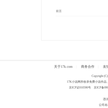
前言
关于17k.com
|
商务合作
|
友
Copyright
17K小说网所收录免费小说作品
京ICP证010590号
京ICP备090
违法
公司名