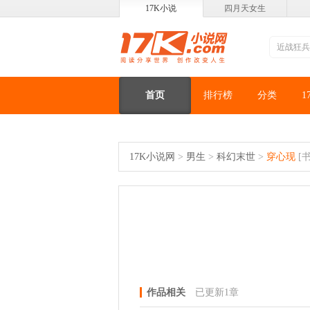
17K小说
四月天女生
首页
排行榜
分类
1
17K小说网
>
男生
>
科幻末世
>
穿心现
[书
作品相关
已更新1章