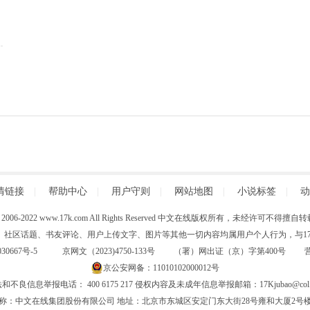
情链接
|
帮助中心
|
用户守则
|
网站地图
|
小说标签
|
动
 (C) 2006-2022 www.17k.com All Rights Reserved 中文在线版权所有，未经许可不
、社区话题、书友评论、用户上传文字、图片等其他一切内容均属用户个人行为，与17K
30667号-5
京网文（2023)4750-133号 （署）网出证（京）字第400号
京公安网备：11010102000012号
和不良信息举报电话： 400 6175 217 侵权内容及未成年信息举报邮箱：17Kjubao@col.
称：中文在线集团股份有限公司 地址：北京市东城区安定门东大街28号雍和大厦2号楼6