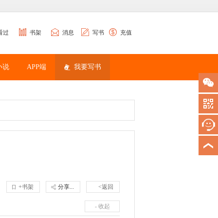
看过
书架
消息
写书
充值
小说
APP端
我要写书
+书架
分享...
<返回
- 收起