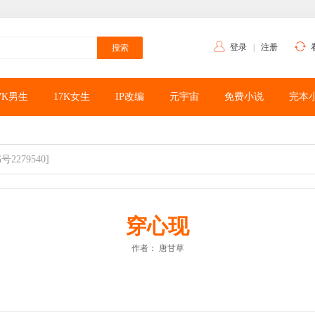
登录
|
注册
7K男生
17K女生
IP改编
元宇宙
免费小说
完本
号2279540]
穿心现
作者：
唐甘草