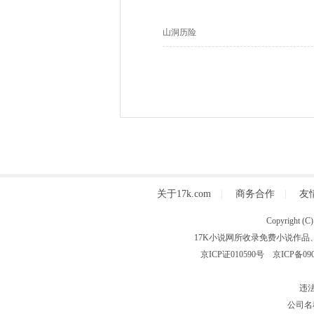
山洞历险
关于17k.com
|
商务合作
|
友
Copyright
17K小说网所收录免费小说作品
京ICP证010590号
京ICP备090
违法
公司名