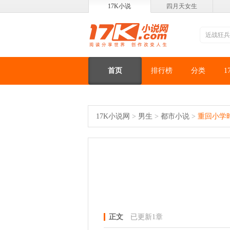
17K小说
四月天女生
首页
排行榜
分类
1
17K小说网
>
男生
>
都市小说
>
重回小学
正文
已更新1章