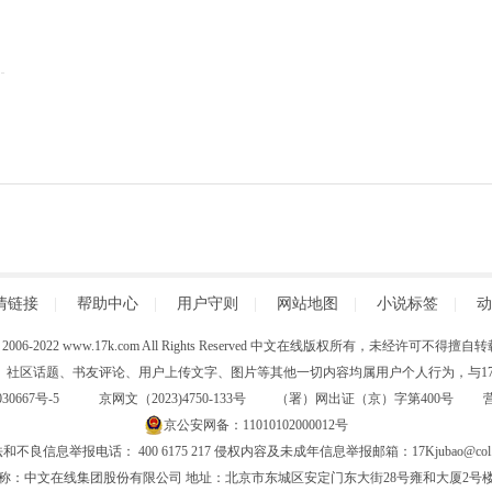
情链接
|
帮助中心
|
用户守则
|
网站地图
|
小说标签
|
动
 (C) 2006-2022 www.17k.com All Rights Reserved 中文在线版权所有，未经许可不
、社区话题、书友评论、用户上传文字、图片等其他一切内容均属用户个人行为，与17K
30667号-5
京网文（2023)4750-133号 （署）网出证（京）字第400号
京公安网备：11010102000012号
和不良信息举报电话： 400 6175 217 侵权内容及未成年信息举报邮箱：17Kjubao@col.
称：中文在线集团股份有限公司 地址：北京市东城区安定门东大街28号雍和大厦2号楼6