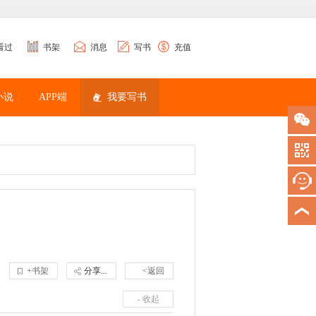
看过
书架
消息
写书
充值
小说
APP端
我要写书
+书架
分享...
<返回
- 收起