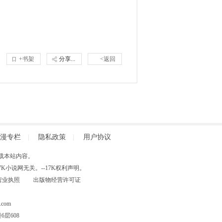
+书架
分享...
<返回
漫专栏
|
隐私政策
|
用户协议
得擅自转载本站内容。
小说网无关。--17K权利声明。
营业执照
出版物经营许可证
com
层608