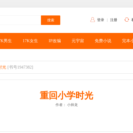
登录
|
注册
7K男生
17K女生
IP改编
元宇宙
免费小说
完本
时光
[书号1947382]
重回小学时光
作者：
小帅龙