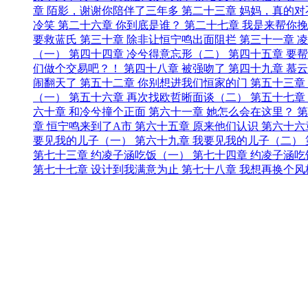
章 陌影，谢谢你陪伴了三年多
第二十三章 妈妈，真的
冷笑
第二十六章 你到底是谁？
第二十七章 我是来帮你
要救蓝氏
第三十章 除非让恒宁鸣出面阻拦
第三十一章 
（一）
第四十四章 冷兮得意忘形（二）
第四十五章 要
们做个交易吧？！
第四十八章 被强吻了
第四十九章 慕
闹翻天了
第五十二章 你别想进我们恒家的门
第五十三章
（一）
第五十六章 再次找欧哲晰面谈（二）
第五十七章
六十章 和冷兮撞个正面
第六十一章 她怎么会在这里？
第
章 恒宁鸣来到了A市
第六十五章 原来他们认识
第六十六
要见我的儿子（一）
第六十九章 我要见我的儿子（二）
第七十三章 约凌子涵吃饭（一）
第七十四章 约凌子涵
第七十七章 设计到我满意为止
第七十八章 我想再换个
第八十一章 你是知道我的风格的
第八十二章 恒宁鸣出
凤一路风尘的赶来
第八十六章 欧哲晰你离我远点
第八十
九章 今晚让我多抱会
第九十章 要和我结婚是有条件的
第
章 恒氏收购蓝氏（三）
第九十四章 一切成为定局
第九十
蓝明浩去世
第九十九章 三个清脆的耳光
第一百章 你们
- 收起
九、雨过天晴
已更新
第一章 你们母女真不要脸
第二章 原来你还真活着
第三章