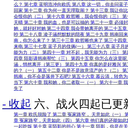
么？
第七章 蓝明浩冲向欧氏
第八章 这一切，你去问蓝
回家
第十二章 你为何一直无理取闹？
第十三章 我让你
会恨你的（二）
第十六章 欧哲晰，我会恨你的（三）
第
天晴
第二十章 我的血，也是可以抽的
第二十一章 必须
她，就好好对她
第二十四章 我会带她离开的
第二十五章
吵
第二十八章 凌子涵想默默的陪夜
第二十九章 韩南回
南，你怎么来了？
第三十三章 欧哲晰也来了
第三十四章
来电
第三十七章 蓝子月的伎俩(一）
第三十八章 蓝子月
能为力（二）
第四十一章 对不起，我无能为力（三）
第
四章 陌影请韩南帮忙（三）
第四十五章 你怎么在这里
涵，悄然离开（第三更）
第四十九章 你真的是好雅兴
第
的？（一）
第五十二章 你是不是故意流产的？（二）
第
韩南，你不会是落井下石吧?
第五十六章 慕云清，转危
当下
第六十章 我和她，你二者取一（一）
第六十一章 
失了
- 收起
六、战火四起
已更
第一章 欧氏脱险了
第二章 冤家路窄， 天意如此（一）
章 冤家路窄，天意如此（四）
第六章 他们真的还能如
一起吃饭
第十章 蓝陌影的担心
第十一章 陌影，你是在