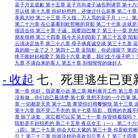
蓝子月去道歉
第十五章 蓝子月向凌子涵负荆请罪
第十六
开认错
第十九章 你好好想想，还做过什么坏事
第二十章
美凤大吵
第二十三章 千人指，万人骂的蓝子月（一）
第
第二十六章 在公墓看到欧哲晰的背影
第二十七章 这就
很适合你
第三十章 子涵，我要回巴黎了
第三十一章 意
朋友很帅
第三十四章 我今天见到陌影了
第三十五章 陌
云清决定放手
第三十八章 母子俩真诚交谈
第三十九章 
真的能一走了之？
第四十二章 蓝陌影，你必须留下
第四
终于能好好相爱了
第四十六章 老婆，我们生个孩子吧！
九章 不请自来的客人
第五十章 别假惺惺的做好人
- 收起
七、死里逃生
已更
第一章 你好，我是夏小远
第二章 顺利展开工作
第三章 
没有做，你们自己最清楚
第七章 意想不到的一个巴掌
第
章 一切都是天意
第十二章 希望你们用餐愉快
第十三章 
第十六章 我不穿二手衣的
第十七章 陌影，我挑的衣服
章 除了这套，其它都可以买
第二十一章 你管得着我吗？
陌影是不好招惹的
第二十五章 夜店女王（一）
第二十六
（四）
第二十九章 你会大红大紫的
第三十章 你是欧哲
引？
第三十三章 你就这样的喜欢勾引男人？
第三十四章