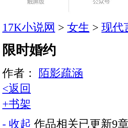
17K小说网
>
女生
>
现代
限时婚约
作者：
陌影疏涵
<返回
+书架
- 收起
作品相关
已更新9