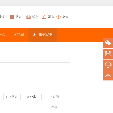
看过
书架
消息
写书
充值
小说
APP端
我要写书
+书架
分享...
<返回
- 收起