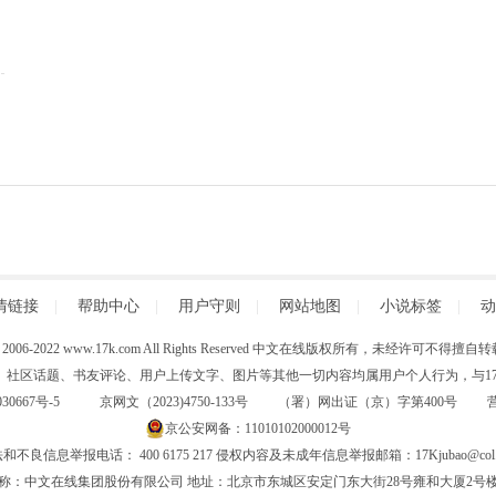
情链接
|
帮助中心
|
用户守则
|
网站地图
|
小说标签
|
动
 (C) 2006-2022 www.17k.com All Rights Reserved 中文在线版权所有，未经许可不
、社区话题、书友评论、用户上传文字、图片等其他一切内容均属用户个人行为，与17K
30667号-5
京网文（2023)4750-133号 （署）网出证（京）字第400号
京公安网备：11010102000012号
和不良信息举报电话： 400 6175 217 侵权内容及未成年信息举报邮箱：17Kjubao@col.
称：中文在线集团股份有限公司 地址：北京市东城区安定门东大街28号雍和大厦2号楼6