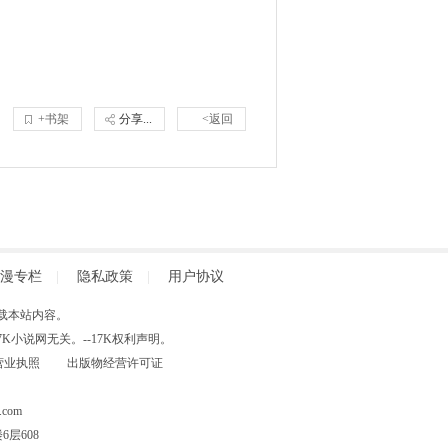
+书架
分享...
<返回
漫专栏
|
隐私政策
|
用户协议
得擅自转载本站内容。
小说网无关。--17K权利声明。
营业执照
出版物经营许可证
com
层608