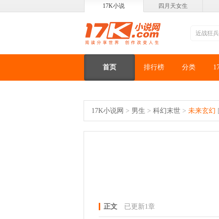
17K小说
四月天女生
首页
排行榜
分类
1
17K小说网
>
男生
>
科幻末世
>
未来玄幻
正文
已更新1章