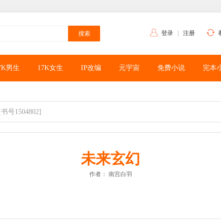
登录
|
注册
7K男生
17K女生
IP改编
元宇宙
免费小说
完本
[书号1504802]
未来玄幻
作者：
南宫白羽