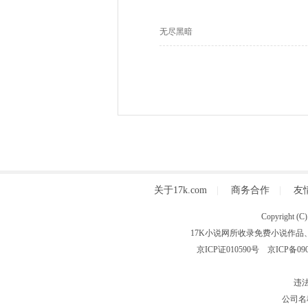
无尽黑暗
关于17k.com
|
商务合作
|
友
Copyright
17K小说网所收录免费小说作品
京ICP证010590号
京ICP备090
违法
公司名