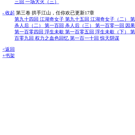
三回 一场大火（三）
- 收起
第三卷 拱手江山，任你欢
已更新17章
第九十四回 江湖奇女子
第九十五回 江湖奇女子（二）
第
杀人后（二）
第一百回 杀人后（三）
第一百零一回 因
第一百零四回 浮生未歇
第一百零五回 浮生未歇（下）
第
百零九回 权力之血色回忆
第一百一十回 惊天阴谋
<返回
+书架