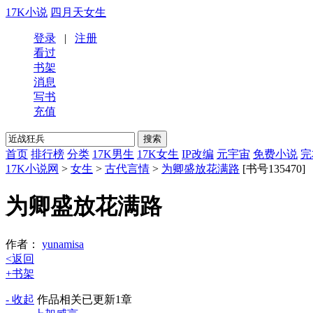
17K小说
四月天女生
登录
|
注册
看过
书架
消息
写书
充值
首页
排行榜
分类
17K男生
17K女生
IP改编
元宇宙
免费小说
完
17K小说网
>
女生
>
古代言情
>
为卿盛放花满路
[书号135470]
为卿盛放花满路
作者：
yunamisa
<返回
+书架
- 收起
作品相关
已更新1章