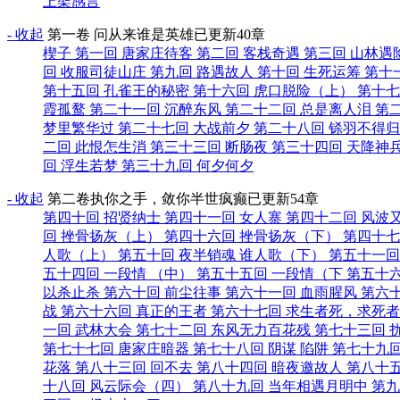
上架感言
- 收起
第一卷 问从来谁是英雄
已更新40章
楔子
第一回 唐家庄待客
第二回 客栈奇遇
第三回 山林遇
回 收服司徒山庄
第九回 路遇故人
第十回 生死运筹
第十
第十五回 孔雀王的秘密
第十六回 虎口脱险（上）
第十七
霞孤鹜
第二十一回 沉醉东风
第二十二回 总是离人泪
第
梦里繁华过
第二十七回 大战前夕
第二十八回 铩羽不得
二回 此恨怎生消
第三十三回 断肠夜
第三十四回 天降神
回 浮生若梦
第三十九回 何夕何夕
- 收起
第二卷执你之手，敛你半世疯癫
已更新54章
第四十回 招贤纳士
第四十一回 女人寨
第四十二回 风波
回 挫骨扬灰（上）
第四十六回 挫骨扬灰（下）
第四十七
人歌（上）
第五十回 夜半销魂 谁人歌（下）
第五十一回
五十四回 一段情 （中）
第五十五回 一段情（下
第五十
以杀止杀
第六十回 前尘往事
第六十一回 血雨腥风
第六
战
第六十六回 真正的王者
第六十七回 求生者死，求死
一回 武林大会
第七十二回 东风无力百花残
第七十三回 
第七十七回 唐家庄暗器
第七十八回 阴谋 陷阱
第七十九回
花落
第八十三回 回不去
第八十四回 暗夜邀故人
第八十
十八回 风云际会（四）
第八十九回 当年相遇月明中
第九