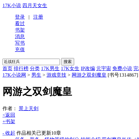
17K小说
四月天女生
登录
|
注册
看过
书架
消息
写书
充值
首页
排行榜
分类
17K男生
17K女生
IP改编
元宇宙
免费小说
完
17K小说网
>
男生
>
游戏竞技
>
网游之双剑魔皇
[书号1314867]
网游之双剑魔皇
作者：
景上天剑
<返回
+书架
- 收起
作品相关
已更新10章