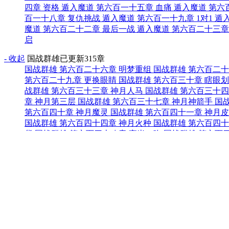
四章 资格
遁入魔道 第六百一十五章 血痛
遁入魔道 第六
百一十八章 复仇挑战
遁入魔道 第六百一十九章 1对1
遁
魔道 第六百二十二章 最后一战
遁入魔道 第六百二十三章
启
- 收起
国战群雄
已更新315章
国战群雄 第六百二十六章 明梦重组
国战群雄 第六百二
第六百二十九章 更换眼睛
国战群雄 第六百三十章 瞎眼
战群雄 第六百三十三章 神月人马
国战群雄 第六百三十四
章 神月第三层
国战群雄 第六百三十七章 神月神箭手
国
第六百四十章 神月魔灵
国战群雄 第六百四十一章 神月
国战群雄 第六百四十四章 神月火种
国战群雄 第六百四十
货
国战群雄 第六百四十八章 夜半一吻
国战群雄 第六百
十一章 国战来了
国战群雄 第六百五十二章 交锋
国战群雄
百五十五章 吃一波回家
国战群雄 第六百五十六章 回撤
第六百五十九章 大举进攻
国战群雄 第六百六十章 撤入
小径
国战群雄 第六百六十三章 绿风大捷
国战群雄 第六
百六十六章 怒斩双金
国战群雄 第六百六十七章 重大损
战群雄 第六百七十章 救援大军
国战群雄 第六百七十一章
卫
国战群雄 第六百七十四章 主动权
国战群雄 第六百七
章 雷明出兵
国战群雄 第六百七十八章 炎阳的诀别
国战