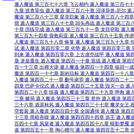
遁入魔道 第三百七十六章 飞云相约
遁入魔道 第三百七
九章 巡查异虫
遁入魔道 第三百八十章 沼泽异兽-厄尔
遁
魔道 第三百八十三章 星灵巨象
遁入魔道 第三百八十四章
馆
遁入魔道 第三百八十七章 回头再战
遁入魔道 第三百
十章 历练完成
遁入魔道 第三百九十一章 龙目窃取
遁入
第三百九十四章 营救莉亚
遁入魔道 第三百九十五章 俘
入魔道 第三百九十八章 恢复
遁入魔道 第三百九十九章 
试
遁入魔道 第四百零二章 劣势
遁入魔道 第四百零三章
到来
遁入魔道 第四百零六章 上古虚空战甲
遁入魔道 第
章 龙皇重生
遁入魔道 第四百一十章 宣战
遁入魔道 第四
百一十三章 出师大捷
遁入魔道 第四百一十四章 扳回一
魔道 第四百一十七章 新的目标
遁入魔道 第四百一十八章
入魔道 第四百二十一章 删号谢罪
遁入魔道 第四百二十二
四章 巴萨卡仪式
遁入魔道 第四百二十五章 毁灭一击
遁
第四百二十八章 惊喜
遁入魔道 第四百二十九章 呼救
遁
二章 赌局
遁入魔道 第四百三十三章 意外
遁入魔道 第四
三十六章 逍遥秋风
遁入魔道 第四百三十七章 魔灵女王-
空套装
遁入魔道 第四百四十章 全国通缉
遁入魔道 第四
十三章 黑暗吞噬
遁入魔道 第四百四十四章 选王
遁入魔道
百四十七章 凤皇者
遁入魔道 第四百四十八章 暗影梦魇
道 第四百五十一章 掏心赠与
遁入魔道 第四百五十二章 