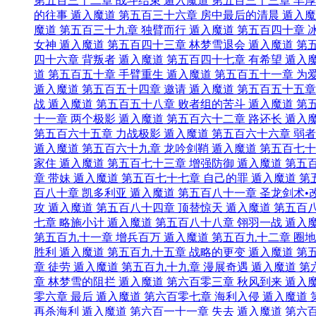
第五百三十二章 战斗结束
遁入魔道 第五百三十三章 丰
的往事
遁入魔道 第五百三十六章 房中最后的清晨
遁入魔
魔道 第五百三十九章 独臂而行
遁入魔道 第五百四十章 
女神
遁入魔道 第五百四十三章 林梦雪退会
遁入魔道 第
四十六章 背叛者
遁入魔道 第五百四十七章 有希望
遁入
道 第五百五十章 手臂重生
遁入魔道 第五百五十一章 为
遁入魔道 第五百五十四章 邀请
遁入魔道 第五百五十五章
战
遁入魔道 第五百五十八章 败者组的苦斗
遁入魔道 第
十一章 两个极影
遁入魔道 第五百六十二章 路还长
遁入
第五百六十五章 力战极影
遁入魔道 第五百六十六章 弱
遁入魔道 第五百六十九章 龙吟剑鞘
遁入魔道 第五百七
家住
遁入魔道 第五百七十三章 增强防御
遁入魔道 第五
章 带妹
遁入魔道 第五百七十七章 自己的罪
遁入魔道 第
百八十章 凯多利亚
遁入魔道 第五百八十一章 圣龙剑术•
攻
遁入魔道 第五百八十四章 顶替惊天
遁入魔道 第五百
七章 略施小计
遁入魔道 第五百八十八章 翎羽一战
遁入
第五百九十一章 增兵百万
遁入魔道 第五百九十二章 圈
胜利
遁入魔道 第五百九十五章 战略的更变
遁入魔道 第
章 徒劳
遁入魔道 第五百九十九章 漫展奇遇
遁入魔道 第
章 林梦雪的阻拦
遁入魔道 第六百零三章 秋风到来
遁入
零六章 最后
遁入魔道 第六百零七章 海利入侵
遁入魔道 
再杀海利
遁入魔道 第六百一十一章 失去
遁入魔道 第六