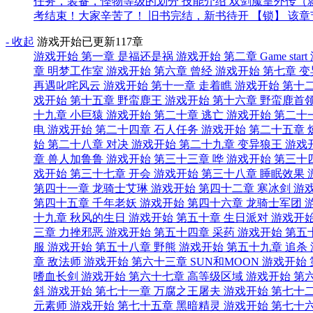
任务，装备，怪物等级的划分
技能介绍
双剑魔皇外传（
考结束！大家辛苦了！
旧书完结，新书待开
【锁】
该章
- 收起
游戏开始
已更新117章
游戏开始 第一章 是福还是祸
游戏开始 第二章 Game start
章 明梦工作室
游戏开始 第六章 曾经
游戏开始 第七章 
再遇叱咤风云
游戏开始 第十一章 走着瞧
游戏开始 第十
戏开始 第十五章 野蛮鹿王
游戏开始 第十六章 野蛮鹿首
十九章 小巨猿
游戏开始 第二十章 逃亡
游戏开始 第二十
电
游戏开始 第二十四章 石人任务
游戏开始 第二十五章
始 第二十八章 对决
游戏开始 第二十九章 变异狼王
游戏
章 兽人加鲁鲁
游戏开始 第三十三章 哗
游戏开始 第三十
戏开始 第三十七章 开会
游戏开始 第三十八章 睡眠效果
第四十一章 龙骑士艾琳
游戏开始 第四十二章 寒冰剑
游
第四十五章 千年老妖
游戏开始 第四十六章 龙骑士军团
十九章 秋风的生日
游戏开始 第五十章 生日派对
游戏开始
三章 力挫邪恶
游戏开始 第五十四章 采药
游戏开始 第五
服
游戏开始 第五十八章 野熊
游戏开始 第五十九章 追杀
章 敌法师
游戏开始 第六十三章 SUN和MOON
游戏开始
嗜血长剑
游戏开始 第六十七章 高等级区域
游戏开始 第
斜
游戏开始 第七十一章 万腐之王屠夫
游戏开始 第七十
元素师
游戏开始 第七十五章 黑暗精灵
游戏开始 第七十