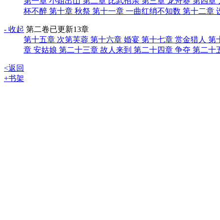
第一章 小姐出山
第二章 比武招亲
第三章 龙舟赛
第四章
杯不醉
第十章 秋祭
第十一章 一曲红绡不知数
第十二章 
- 收起
第二卷
已更新13章
第十五章 次第芙蓉
第十六章 婚宴
第十七章 赏金猎人
第
章 安姑娘
第二十三章 故人来到
第二十四章 争夺
第二十
<返回
+书架