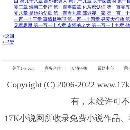
白
第九十八章 跟你抢男人
第九十九章 关于囡囡的
第一
零三章 海南三亚行
第一百零四章 化灰都认识
第一百零五
零八章 是她的父母
第一百零九章 郎遇宛一家
第一百一十
一百一十三章 事情棘手吗
第一百一十四章 寻妻大行动
第
见覃思思
第一百一十八章 奇怪的老大
第一百一十九章 
<返回
+书架
关于17k.com
|
商务合作
|
友情链接
|
帮助中心
|
用
Copyright (C) 2006-2022 www.
有，未经许可不
17K小说网所收录免费小说作品