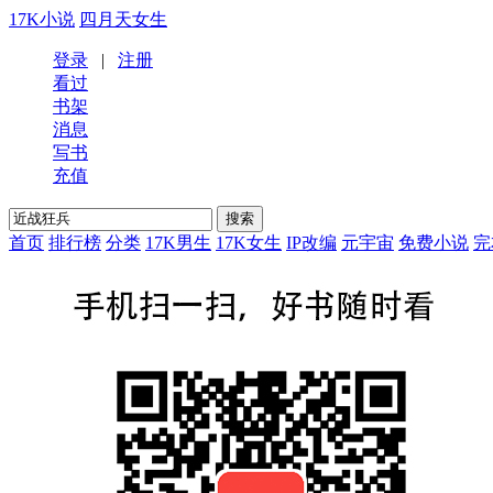
17K小说
四月天女生
登录
|
注册
看过
书架
消息
写书
充值
首页
排行榜
分类
17K男生
17K女生
IP改编
元宇宙
免费小说
完