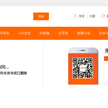
登录
|
注册
7K男生
17K女生
IP改编
元宇宙
免费小说
完本
...
尚未发布或已删除