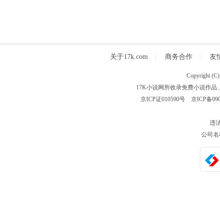
关于17k.com
|
商务合作
|
友
Copyright
17K小说网所收录免费小说作品
京ICP证010590号
京ICP备090
违法
公司名