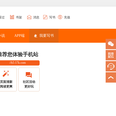
看过
书架
消息
写书
充值
小说
APP端
我要写书
推荐您体验手机站
//h5.17k.com
页面清新
社区活动
阅读更爽
更好玩