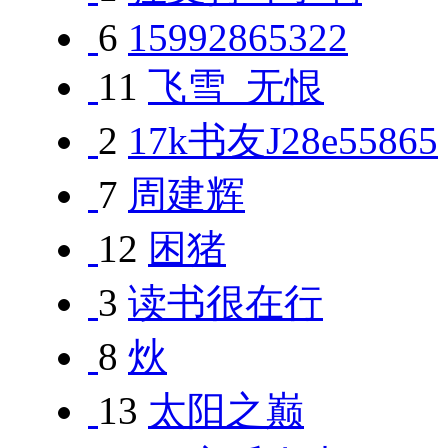
6
15992865322
11
飞雪_无恨
2
17k书友J28e55865
7
周建辉
12
困猪
3
读书很在行
8
炏
13
太阳之巅