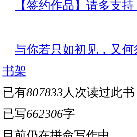
【签约作品】请多支持
与你若只如初见，又何
书架
已有
807833
人次读过此书
已写
662306
字
目前仍在拼命写作中...