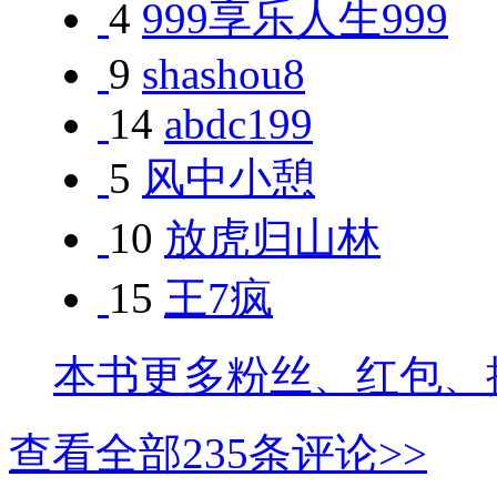
4
999享乐人生999
9
shashou8
14
abdc199
5
风中小憩
10
放虎归山林
15
王7疯
本书更多粉丝、红包、
查看全部
235
条评论>>