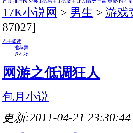
首页
排行榜
分类
17K男生
17K女生
IP改编
元宇宙
免费小说
完
17K小说网
>
男生
>
游戏
87027]
点击阅读
推荐票
送礼物
网游之低调狂人
包月小说
更新:2011-04-21 23:30:44