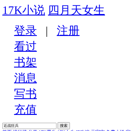
17K小说
四月天女生
登录
|
注册
看过
书架
消息
写书
充值