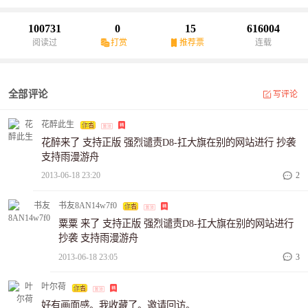
力，领导爱我和我爱的人在这末世活到最后。趁我现在还活着，我
准备把这100天来发生的事情记录下来。如果这将成为我的遗言，那
100731
0
15
616004
我想在这里说，老婆，各位兄弟姐妹，我爱你们！龙飞（生于中国
阅读过
打赏
推荐票
连载
重庆市江津区）公元2014年7月23日【特此声明：百度贴吧上的“雨漫
游舟”也是我！我既上网站又玩贴吧！（百度贴吧上也有声明）】
全部评论
写评论
花醉此生
花醉来了 支持正版 强烈谴责D8-扛大旗在别的网站进行 抄袭
支持雨漫游舟
2013-06-18 23:20
2
书友8AN14w7f0
粟粟 来了 支持正版 强烈谴责D8-扛大旗在别的网站进行
抄袭 支持雨漫游舟
2013-06-18 23:05
3
叶尔荷
好有画面感。我收藏了。邀请回访。