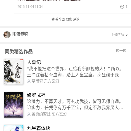
2016-11-04 11:34
1
查看全部
43
条评论
雨漫游舟
1部作品
换一换
同类精选作品
人皇纪
“我不能把这个世界，让给我所鄙视的人！” 所以，
王冲踩着枯骨血海，踏上人皇宝座，挽狂澜于既
倒，扶大厦之将倾，成就了一段无上的传说！ 微信
皇甫奇
东方玄幻
公众号：皇甫奇 （微信号：huangfuqi1985） 新浪
微博：皇甫奇（地址：http://weibo.com/u/25284575
修罗武神
87） QQ交流群：320238210【普通群】 574501330
论潜力，不算天才，可玄功武技，皆可无师自通。
【VIP订阅群】 欢迎大家关注。
论实力，任凭你有万千至宝，但定不敌我界灵大
军。 我是谁？天下众生视我为修罗，却不知，我以
善良的蜜蜂
东方玄幻
修罗成武神。 （想看修罗武神番外，请关注蜜蜂微
信公众号：善良的蜜蜂后援会）
九星霸体诀