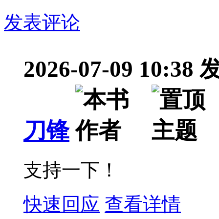
发表评论
2026-07-09 10:38
刀锋
支持一下！
快速回应
查看详情