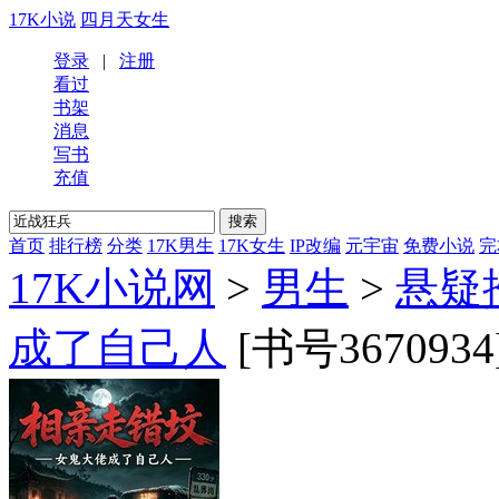
17K小说
四月天女生
登录
|
注册
看过
书架
消息
写书
充值
首页
排行榜
分类
17K男生
17K女生
IP改编
元宇宙
免费小说
完
17K小说网
>
男生
>
悬疑
成了自己人
[书号3670934