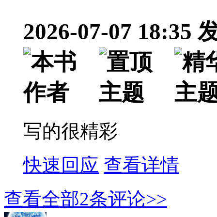
2026-07-07 18:35
写的很精彩
快速回应
查看详情
查看全部
2
条评论>>