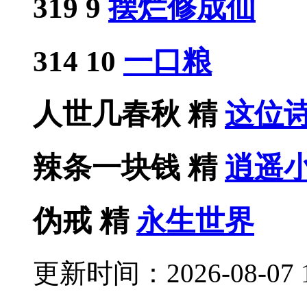
319
9
摆烂修成仙
314
10
一口粮
人世几春秋
精
这位
辣条一块钱
精
逍遥
伪戒
精
永生世界
更新时间：2026-08-07 1