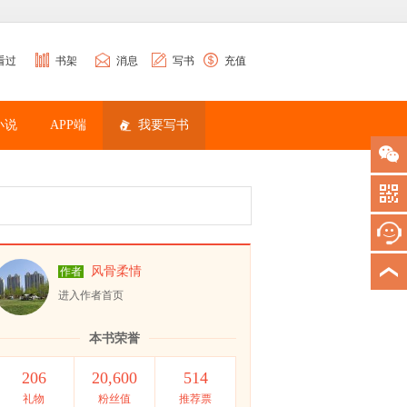
看过
书架
消息
写书
充值
小说
APP端
我要写书
风骨柔情
作者
进入作者首页
本书荣誉
206
20,600
514
礼物
粉丝值
推荐票