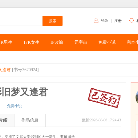
登录
|
注册
7K男生
17K女生
IP改编
元宇宙
免费小说
完本
又逢君
[书号3670924]
彩旧梦又逢君
免费小说
介绍
作品信息
更新:2026-08-06 17:24:43
来，变成了文武大学迟到的大一新生。要被退学……