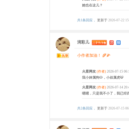
她也在这儿？
共
1条回应，
更新于
2026-07-22 15
润彩儿
小作者加油！ 🌾🌽
火星网友
(作者)
2026-07-15 06
我小婶属狗🐶，小叔属虎🐯
火星网友
(作者)
2026-07-14 20
嗯嗯，只是我不小了，我已经四
共
2条回应，
更新于
2026-07-15 06