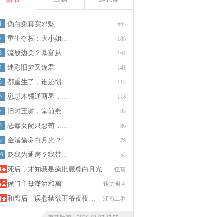
1
伪白兔真实邪魅
663
2
重生夺权：大小姐...
186
3
流放边关？暴富从...
164
4
迷彩旧梦又逢君
141
5
都重生了，谁还惯...
118
6
崽崽木镯通两界，...
118
7
旧时王谢，堂前燕
88
8
恶毒女配只想苟，...
86
9
金婚偷养白月光？...
79
10
贬我为通房？我带...
58
死后，才知我是疯批魔尊白月光
忆琬
侯门主母潇洒和离…
我笑明月
和离后，误惹禁欲王爷夜夜…
江南二乔