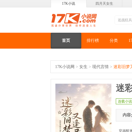
17K小说
四月天女生
首页
排行榜
分类
1
17K小说网
>
女生
>
现代言情
>
迷彩旧梦
迷
连载小说
内容
穿越醒