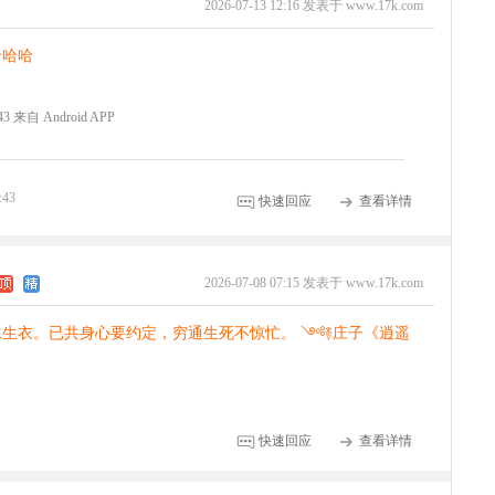
2026-07-13 12:16 发表于 www.17k.com
哈哈哈
:43 来自 Android APP
:43
快速回应
查看详情
2026-07-08 07:15 发表于 www.17k.com
生衣。已共身心要约定，穷通生死不惊忙。 ༺࿈庄子《逍遥
快速回应
查看详情