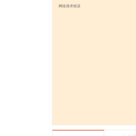
网络请求错误