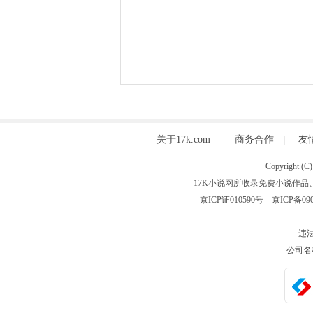
关于17k.com
|
商务合作
|
友
Copyright
17K小说网所收录免费小说作品
京ICP证010590号
京ICP备090
违法
公司名