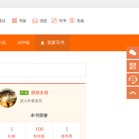
看过
书架
消息
写书
充值
小说
APP端
我要写书
糖糖多糖
作者
进入作者首页
本书荣誉
1
100
1
礼物
粉丝值
推荐票