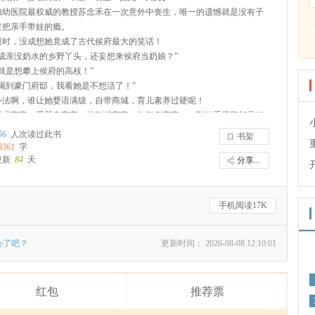
妇幼医院最权威的教授苏念禾在一次意外中丧生，唯一的遗憾就是没有子
过把亲手带娃的瘾。
眼时，没成想她竟成了古代侯府最大的笑话！
没成亲没奶水的乡野丫头，还妄想来侯府当奶娘？”
就是想攀上侯府的高枝！”
骗喝到豪门府邸，我看她是不想活了！”
办法啊，谁让她婴语满级，自带商城，育儿素养过硬呢！
需求宝宝、爱哭鬼宝宝、挑剔精宝宝、淘气鬼宝宝……到她手里那都是好
的大乖宝！
56
人次读过此书
书架
话？不存在！
8361
字
就是整个京城的天选奶娘！
更新
84
天
分享...
武、帝王将相全都争破了头，想攀上她的高枝！
来的孩子太多了，苏念禾又不得已开起了托管班、幼儿园……
后，那可不得了，整个王朝的班子，都是她搭起来的！
手机阅读17K
吹，就是当朝宰相、镇国将军，乃至真命天子，在她面前，也只能是个“崽
心了吧？
更新时间： 2026-08-08 12:10:01
红包
推荐票