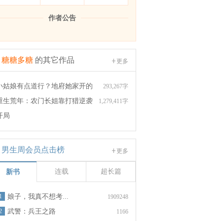
作者公告
糖糖多糖
的其它作品
更多
小姑娘有点道行？地府她家开的
293,267字
重生荒年：农门长姐靠打猎逆袭
1,279,411字
开局
男生周会员点击榜
更多
连载
超长篇
新书
1
娘子，我真不想考...
1909248
2
武警：兵王之路
1166