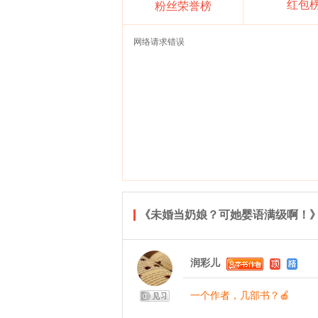
红包
粉丝荣誉榜
网络请求错误
《未婚当奶娘？可她婴语满级啊！
润彩儿
一个作者，几部书？🍎