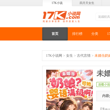
17K小说
四月天女生
首页
排行榜
分类
1
17K小说网
>
女生
>
古代言情
>
未婚当奶
未
连载小说
内容
【无c