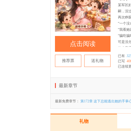
某军区
嗣，没
再次睁
“一个
“我看她
“骗吃
可是没
点击阅读
什么高
吃好睡
已有
32
侯府笑
推荐票
送礼物
已写
40
她简直
已连续
满朝文
无奈送
到了最
最新章节
不是她
娃子”！
最新免费章节：
第172章 这下总能逃出她的手掌
礼物