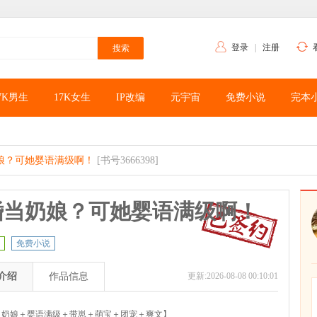
登录
|
注册
7K男生
17K女生
IP改编
元宇宙
免费小说
完本
娘？可她婴语满级啊！
[书号3666398]
婚当奶娘？可她婴语满级啊！
免费小说
介绍
作品信息
更新:2026-08-08 00:10:01
p＋奶娘＋婴语满级＋带崽＋萌宝＋团宠＋爽文】