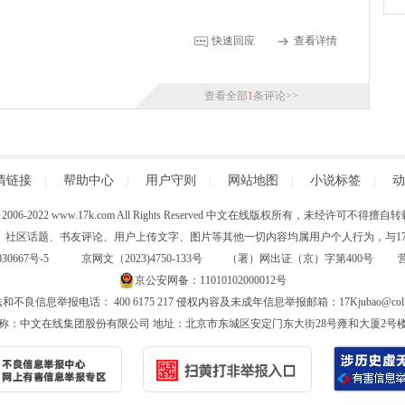
快速回应
查看详情
查看全部
1
条评论>>
情链接
|
帮助中心
|
用户守则
|
网站地图
|
小说标签
|
动
 (C) 2006-2022 www.17k.com All Rights Reserved 中文在线版权所有，未经许可不
、社区话题、书友评论、用户上传文字、图片等其他一切内容均属用户个人行为，与17K
30667号-5
京网文（2023)4750-133号 （署）网出证（京）字第400号
京公安网备：11010102000012号
和不良信息举报电话： 400 6175 217 侵权内容及未成年信息举报邮箱：17Kjubao@col.
称：中文在线集团股份有限公司 地址：北京市东城区安定门东大街28号雍和大厦2号楼6