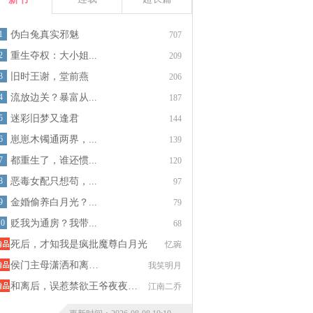
1
伪白兔真实邪魅
707
2
重生夺权：大小姐...
209
3
旧时王谢，堂前燕
206
4
流放边关？暴富从...
187
5
迷彩旧梦又逢君
144
6
崽崽木镯通两界，...
139
7
都重生了，谁还惯...
120
8
恶毒女配只想苟，...
97
9
金婚偷养白月光？...
79
10
贬我为通房？我带...
68
死后，才知我是疯批魔尊白月光
忆琬
侯门主母潇洒和离…
我笑明月
和离后，误惹禁欲王爷夜夜…
江南二乔