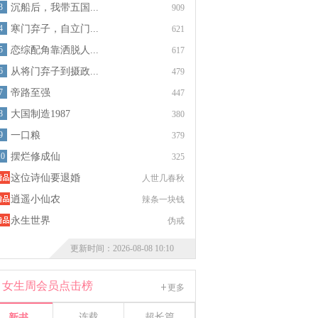
3
沉船后，我带五国...
909
4
寒门弃子，自立门...
621
5
恋综配角靠洒脱人...
617
6
从将门弃子到摄政...
479
7
帝路至强
447
8
大国制造1987
380
9
一口粮
379
10
摆烂修成仙
325
这位诗仙要退婚
人世几春秋
逍遥小仙农
辣条一块钱
永生世界
伪戒
更新时间：2026-08-08 10:10
女生周会员点击榜
更多
连载
超长篇
新书