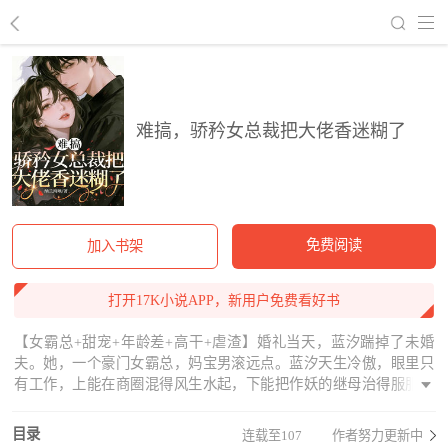
回到书架
难搞，骄矜女总裁把大佬香迷糊了
免费阅读
加入书架
打开17K小说APP，新用户免费看好书
【女霸总+甜宠+年龄差+高干+虐渣】婚礼当天，蓝汐踹掉了未婚
夫。她，一个豪门女霸总，妈宝男滚远点。蓝汐天生冷傲，眼里只
有工作，上能在商圈混得风生水起，下能把作妖的继母治得服服帖
帖。她本以为不会再有情感纠葛，直到遇到了身居高位的纪明烨。
纪明烨：你要城郊那块地？蓝汐：不用你出手，我自己可以。纪明
目录
连载至107
作者努力更新中
烨：你要那公司的股份？蓝汐：不用你出手，我自己可以。纪明