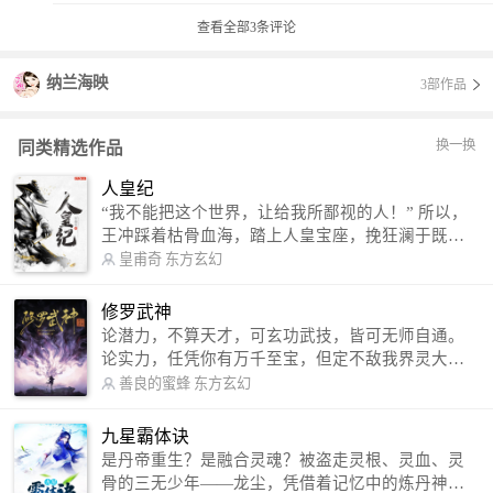
查看全部
3
条评论
纳兰海映
3部作品
换一换
同类精选作品
人皇纪
“我不能把这个世界，让给我所鄙视的人！” 所以，
王冲踩着枯骨血海，踏上人皇宝座，挽狂澜于既
倒，扶大厦之将倾，成就了一段无上的传说！ 微信
皇甫奇
东方玄幻
公众号：皇甫奇 （微信号：huangfuqi1985） 新浪
微博：皇甫奇（地址：http://weibo.com/u/25284575
修罗武神
87） QQ交流群：320238210【普通群】 574501330
论潜力，不算天才，可玄功武技，皆可无师自通。
【VIP订阅群】 欢迎大家关注。
论实力，任凭你有万千至宝，但定不敌我界灵大
军。 我是谁？天下众生视我为修罗，却不知，我以
善良的蜜蜂
东方玄幻
修罗成武神。 （想看修罗武神番外，请关注蜜蜂微
信公众号：善良的蜜蜂后援会）
九星霸体诀
是丹帝重生？是融合灵魂？被盗走灵根、灵血、灵
骨的三无少年——龙尘，凭借着记忆中的炼丹神