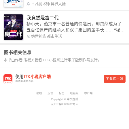
术，修行神秘功法九星霸体诀，拨开重重迷雾，解
平凡魔术师
异界大陆
开惊天之局。 手掌天地乾坤，脚踏日月星辰，
勾搭各色美女，镇压恶鬼邪神。 江湖传闻：龙
我竟然是富二代
尘一到，地吼天啸。龙尘一出，鬼泣神哭。 本
杨小天，燕京市一名普通的快递员，却忽然成为了
故事纯属虚构，如有雷同，那就是真事儿，想要对
五百亿遗产的继承人和双子集团的董事长…… “秘
号入座，抓紧时间进群：487963015 微信公众号：
书，给我定制一套百亿富翁的吃喝住行标准！” “好
绝世神族
都市生活
平凡魔术师,或者搜索：pingfanmoshushi1982,公众
的，杨总。” “你晚上在我的床上安排五个嫩模是怎
号上有问必答，福利多多！
么回事？” “回杨总，这就是百亿富翁的标准。” “车
图书相关信息
呢？” “回杨总，开车太堵，已经给你安排了直升
本书由作者/版权方授权17K小说网进行电子版制作与发行。
机。” 从此，开启杨小天的百亿富翁之旅，只有他不
敢想的，没有秘书办不到的。
使用
17K小说客户端
下载客户端
离线阅读更流畅
帮助
反馈
标签
电脑版
客户端
Copyright © 中文在线
京ICP备09030667号-5