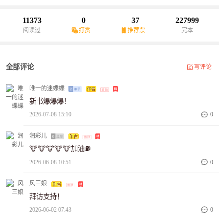
烨：听说你要联姻？蓝汐：呃……这个你可以来。
11373
0
37
227999
阅读过
打赏
推荐票
完本
全部评论
写评论
唯一的迷蝶蝶
新书爆爆爆！
2026-07-08 15:10
0
润彩儿
🐮🐮🐮🐮🐮加油⛽
2026-06-08 10:51
0
风三娘
拜访支持！
2026-06-02 07:43
0