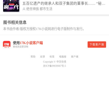
故事纯属虚构，如有雷同，那就是真事儿，想要对
五百亿遗产的继承人和双子集团的董事长…… “秘
号入座，抓紧时间进群：487963015 微信公众号：
书，给我定制一套百亿富翁的吃喝住行标准！” “好
绝世神族
都市生活
平凡魔术师,或者搜索：pingfanmoshushi1982,公众
的，杨总。” “你晚上在我的床上安排五个嫩模是怎
号上有问必答，福利多多！
么回事？” “回杨总，这就是百亿富翁的标准。” “车
图书相关信息
呢？” “回杨总，开车太堵，已经给你安排了直升
本书由作者/版权方授权17K小说网进行电子版制作与发行。
机。” 从此，开启杨小天的百亿富翁之旅，只有他不
敢想的，没有秘书办不到的。
使用
17K小说客户端
下载客户端
离线阅读更流畅
帮助
反馈
标签
电脑版
客户端
Copyright © 中文在线
京ICP备09030667号-5