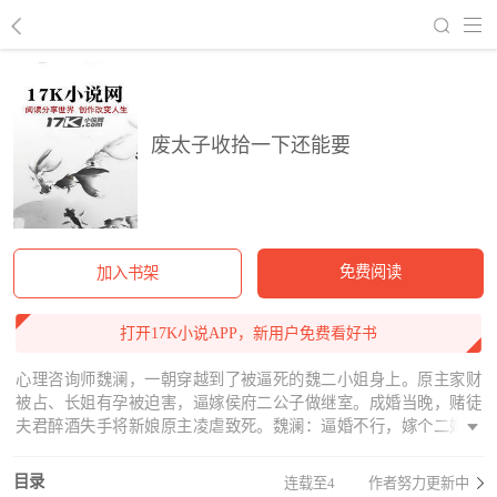
回到书架
废太子收拾一下还能要
免费阅读
加入书架
打开17K小说APP，新用户免费看好书
心理咨询师魏澜，一朝穿越到了被逼死的魏二小姐身上。原主家财
被占、长姐有孕被迫害，逼嫁侯府二公子做继室。成婚当晚，赌徒
夫君醉酒失手将新娘原主凌虐致死。魏澜：逼婚不行，嫁个二婚的
赌徒更不行。魏澜本以为自己的现代思想在古代格格不入，哪知一
番风云过后，这群古人的心理被她“教导”的比她还现代化。原本
目录
连载至4
作者努力更新中
————云奉霄：“我不娶商户女。”魏澜：“太好了，废太子悔婚，