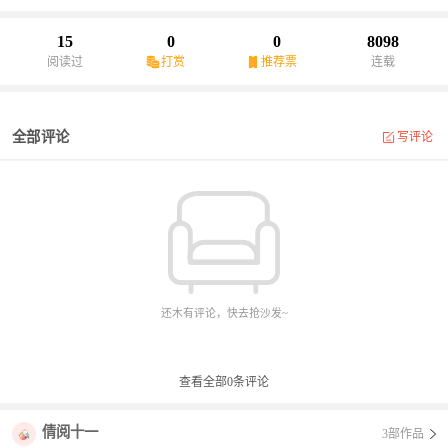
我就能招赘了。”现在————姐姐：“妹妹说的对，我现在就去找你
姐夫谈和离。”魏澜：“……三思啊长姐。”好闺蜜：“澜儿说的对，我
15
0
0
8098
出诊治病，府里门早早下钥，夫君分明是不支持我。我叫他睡书房
阅读过
打赏
推荐票
连载
去。”魏澜：“……府里安危不管了？”云奉霄可怜兮兮：“你我已有夫
妻之实……”魏澜：“你思想落后，我们不合适。”云奉霄站在道德制
高点：“……你得负责任啊！”魏澜：她怎么反被一个古人拿捏了？
全部评论
写评论
还木有评论，快去抢沙发~
查看全部
0
条评论
倩阅十一
3部作品