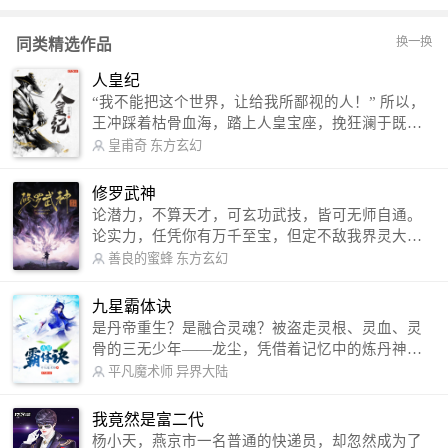
换一换
同类精选作品
人皇纪
“我不能把这个世界，让给我所鄙视的人！” 所以，
王冲踩着枯骨血海，踏上人皇宝座，挽狂澜于既
倒，扶大厦之将倾，成就了一段无上的传说！ 微信
皇甫奇
东方玄幻
公众号：皇甫奇 （微信号：huangfuqi1985） 新浪
微博：皇甫奇（地址：http://weibo.com/u/25284575
修罗武神
87） QQ交流群：320238210【普通群】 574501330
论潜力，不算天才，可玄功武技，皆可无师自通。
【VIP订阅群】 欢迎大家关注。
论实力，任凭你有万千至宝，但定不敌我界灵大
军。 我是谁？天下众生视我为修罗，却不知，我以
善良的蜜蜂
东方玄幻
修罗成武神。 （想看修罗武神番外，请关注蜜蜂微
信公众号：善良的蜜蜂后援会）
九星霸体诀
是丹帝重生？是融合灵魂？被盗走灵根、灵血、灵
骨的三无少年——龙尘，凭借着记忆中的炼丹神
术，修行神秘功法九星霸体诀，拨开重重迷雾，解
平凡魔术师
异界大陆
开惊天之局。 手掌天地乾坤，脚踏日月星辰，
勾搭各色美女，镇压恶鬼邪神。 江湖传闻：龙
我竟然是富二代
尘一到，地吼天啸。龙尘一出，鬼泣神哭。 本
杨小天，燕京市一名普通的快递员，却忽然成为了