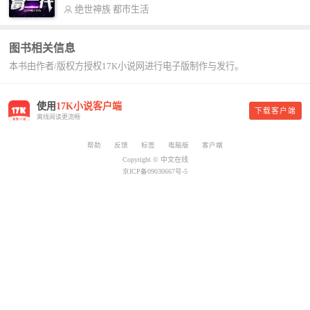
号入座，抓紧时间进群：487963015 微信公众号：
书，给我定制一套百亿富翁的吃喝住行标准！” “好
绝世神族
都市生活
平凡魔术师,或者搜索：pingfanmoshushi1982,公众
的，杨总。” “你晚上在我的床上安排五个嫩模是怎
号上有问必答，福利多多！
么回事？” “回杨总，这就是百亿富翁的标准。” “车
图书相关信息
呢？” “回杨总，开车太堵，已经给你安排了直升
本书由作者/版权方授权17K小说网进行电子版制作与发行。
机。” 从此，开启杨小天的百亿富翁之旅，只有他不
敢想的，没有秘书办不到的。
使用
17K小说客户端
下载客户端
离线阅读更流畅
帮助
反馈
标签
电脑版
客户端
Copyright © 中文在线
京ICP备09030667号-5