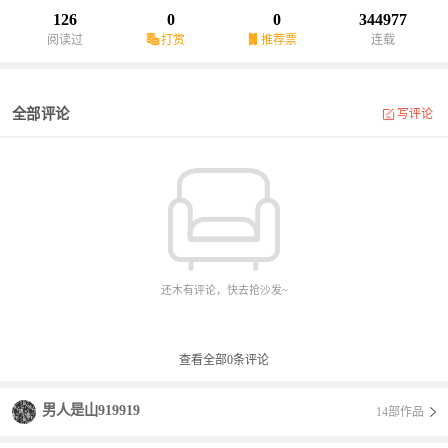
126
0
0
344977
阅读过
打赏
推荐票
连载
全部评论
写评论
还木有评论，快去抢沙发~
查看全部
0
条评论
男人是山919919
14部作品