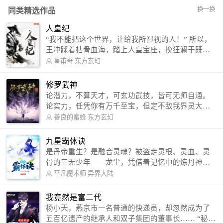
换一换
同类精选作品
人皇纪
“我不能把这个世界，让给我所鄙视的人！” 所以，
王冲踩着枯骨血海，踏上人皇宝座，挽狂澜于既
倒，扶大厦之将倾，成就了一段无上的传说！ 微信
皇甫奇
东方玄幻
公众号：皇甫奇 （微信号：huangfuqi1985） 新浪
微博：皇甫奇（地址：http://weibo.com/u/25284575
修罗武神
87） QQ交流群：320238210【普通群】 574501330
论潜力，不算天才，可玄功武技，皆可无师自通。
【VIP订阅群】 欢迎大家关注。
论实力，任凭你有万千至宝，但定不敌我界灵大
军。 我是谁？天下众生视我为修罗，却不知，我以
善良的蜜蜂
东方玄幻
修罗成武神。 （想看修罗武神番外，请关注蜜蜂微
信公众号：善良的蜜蜂后援会）
九星霸体诀
是丹帝重生？是融合灵魂？被盗走灵根、灵血、灵
骨的三无少年——龙尘，凭借着记忆中的炼丹神
术，修行神秘功法九星霸体诀，拨开重重迷雾，解
平凡魔术师
异界大陆
开惊天之局。 手掌天地乾坤，脚踏日月星辰，
勾搭各色美女，镇压恶鬼邪神。 江湖传闻：龙
我竟然是富二代
尘一到，地吼天啸。龙尘一出，鬼泣神哭。 本
杨小天，燕京市一名普通的快递员，却忽然成为了
故事纯属虚构，如有雷同，那就是真事儿，想要对
五百亿遗产的继承人和双子集团的董事长…… “秘