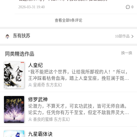
2026-03-31 19:40
0
查看全部
9
条评论
东有扶苏
10部作品
换一换
同类精选作品
人皇纪
“我不能把这个世界，让给我所鄙视的人！” 所以，
王冲踩着枯骨血海，踏上人皇宝座，挽狂澜于既
倒，扶大厦之将倾，成就了一段无上的传说！ 微信
皇甫奇
东方玄幻
公众号：皇甫奇 （微信号：huangfuqi1985） 新浪
微博：皇甫奇（地址：http://weibo.com/u/25284575
修罗武神
87） QQ交流群：320238210【普通群】 574501330
论潜力，不算天才，可玄功武技，皆可无师自通。
【VIP订阅群】 欢迎大家关注。
论实力，任凭你有万千至宝，但定不敌我界灵大
军。 我是谁？天下众生视我为修罗，却不知，我以
善良的蜜蜂
东方玄幻
修罗成武神。 （想看修罗武神番外，请关注蜜蜂微
信公众号：善良的蜜蜂后援会）
九星霸体诀