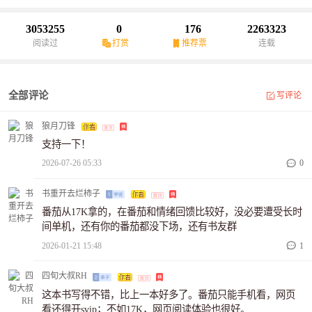
只是个想在乱世里苟活的落魄书生穿越大乾承平四年，乱世启幕。
开局只有一个老仆，一个逃兵，装备全靠捡--或者抢。我没有什么王
3053255
0
176
2263323
霸之气，我只想证明：这个世界不应该是这样的。在这礼崩乐坏的
阅读过
打赏
推荐票
连载
年代，我用利益捆绑人心，用制度榨取效率。既然这世道烂透了，
那我就把这桌子掀了，重新摆盘。从一无所有，到问鼎九州。这是
一个理科生在乱世里硬生生杀出一条血路的故事。书友群：
全部评论
写评论
1081698810
狼月刀锋
支持一下！
2026-07-26 05:33
0
书重开去烂柿子
番茄从17K拿的，在番茄和情绪回馈比较好，没必要遭受长时
间单机，还有你的番茄都没下场，还有书友群
2026-01-21 15:48
1
四旬大叔RH
这本书写得不错，比上一本好多了。番茄只能手机看，网页
看还得开svip；不如17K，网页阅读体验也很好。