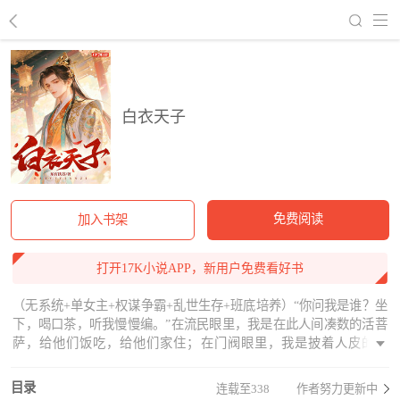
回到书架
白衣天子
免费阅读
加入书架
打开17K小说APP，新用户免费看好书
（无系统+单女主+权谋争霸+乱世生存+班底培养）“你问我是谁？坐
下，喝口茶，听我慢慢编。”在流民眼里，我是在此人间凑数的活菩
萨，给他们饭吃，给他们家住；在门阀眼里，我是披着人皮的疯
狗，平日温文尔雅，动起手来却要绝人户口；在史官笔下，我是大
乾王朝的掘墓人，也是这年头最伟大的文学家、科学家、军事家、
目录
连载至338
作者努力更新中
社会学家，以及心理学家--或者说PUA大师...但其实，我一开始真的