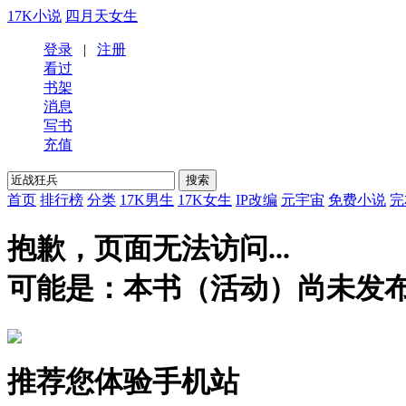
17K小说
四月天女生
登录
|
注册
看过
书架
消息
写书
充值
首页
排行榜
分类
17K男生
17K女生
IP改编
元宇宙
免费小说
完
抱歉，页面无法访问...
可能是：本书（活动）尚未发
推荐您体验手机站