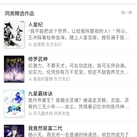
换一换
同类精选作品
人皇纪
“我不能把这个世界，让给我所鄙视的人！” 所以，
王冲踩着枯骨血海，踏上人皇宝座，挽狂澜于既
倒，扶大厦之将倾，成就了一段无上的传说！ 微信
皇甫奇
东方玄幻
公众号：皇甫奇 （微信号：huangfuqi1985） 新浪
微博：皇甫奇（地址：http://weibo.com/u/25284575
修罗武神
87） QQ交流群：320238210【普通群】 574501330
论潜力，不算天才，可玄功武技，皆可无师自通。
【VIP订阅群】 欢迎大家关注。
论实力，任凭你有万千至宝，但定不敌我界灵大
军。 我是谁？天下众生视我为修罗，却不知，我以
善良的蜜蜂
东方玄幻
修罗成武神。 （想看修罗武神番外，请关注蜜蜂微
信公众号：善良的蜜蜂后援会）
九星霸体诀
是丹帝重生？是融合灵魂？被盗走灵根、灵血、灵
骨的三无少年——龙尘，凭借着记忆中的炼丹神
术，修行神秘功法九星霸体诀，拨开重重迷雾，解
平凡魔术师
异界大陆
开惊天之局。 手掌天地乾坤，脚踏日月星辰，
勾搭各色美女，镇压恶鬼邪神。 江湖传闻：龙
我竟然是富二代
尘一到，地吼天啸。龙尘一出，鬼泣神哭。 本
杨小天，燕京市一名普通的快递员，却忽然成为了