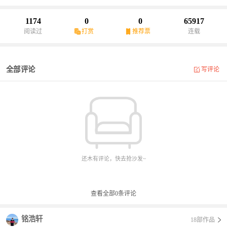
1174
0
0
65917
阅读过
打赏
推荐票
连载
全部评论
写评论
还木有评论，快去抢沙发~
查看全部
0
条评论
铭浩轩
18部作品