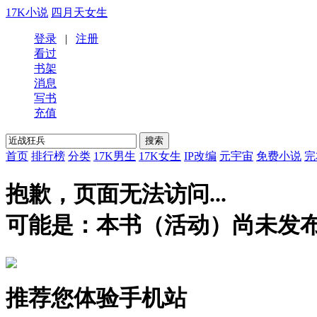
17K小说
四月天女生
登录
|
注册
看过
书架
消息
写书
充值
首页
排行榜
分类
17K男生
17K女生
IP改编
元宇宙
免费小说
完
抱歉，页面无法访问...
可能是：本书（活动）尚未发
推荐您体验手机站