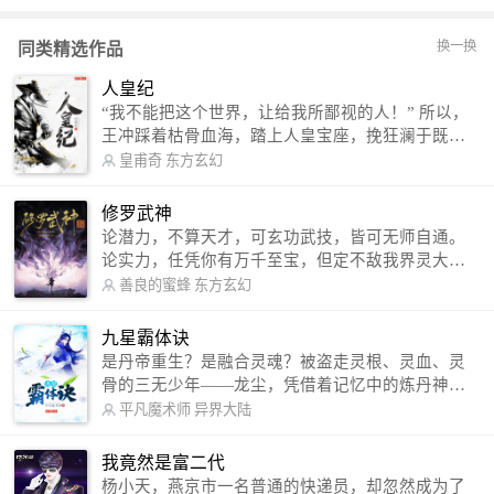
换一换
同类精选作品
人皇纪
“我不能把这个世界，让给我所鄙视的人！” 所以，
王冲踩着枯骨血海，踏上人皇宝座，挽狂澜于既
倒，扶大厦之将倾，成就了一段无上的传说！ 微信
皇甫奇
东方玄幻
公众号：皇甫奇 （微信号：huangfuqi1985） 新浪
微博：皇甫奇（地址：http://weibo.com/u/25284575
修罗武神
87） QQ交流群：320238210【普通群】 574501330
论潜力，不算天才，可玄功武技，皆可无师自通。
【VIP订阅群】 欢迎大家关注。
论实力，任凭你有万千至宝，但定不敌我界灵大
军。 我是谁？天下众生视我为修罗，却不知，我以
善良的蜜蜂
东方玄幻
修罗成武神。 （想看修罗武神番外，请关注蜜蜂微
信公众号：善良的蜜蜂后援会）
九星霸体诀
是丹帝重生？是融合灵魂？被盗走灵根、灵血、灵
骨的三无少年——龙尘，凭借着记忆中的炼丹神
术，修行神秘功法九星霸体诀，拨开重重迷雾，解
平凡魔术师
异界大陆
开惊天之局。 手掌天地乾坤，脚踏日月星辰，
勾搭各色美女，镇压恶鬼邪神。 江湖传闻：龙
我竟然是富二代
尘一到，地吼天啸。龙尘一出，鬼泣神哭。 本
杨小天，燕京市一名普通的快递员，却忽然成为了