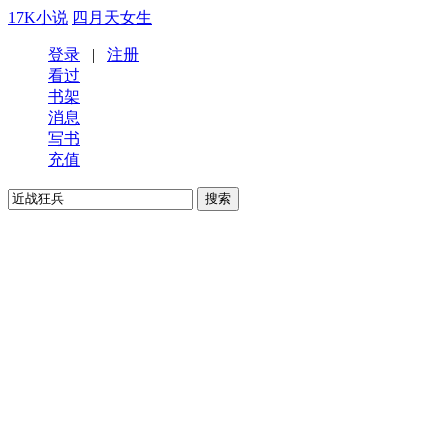
17K小说
四月天女生
登录
|
注册
看过
书架
消息
写书
充值