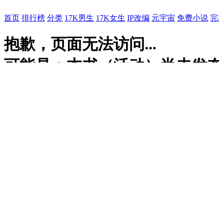
首页
排行榜
分类
17K男生
17K女生
IP改编
元宇宙
免费小说
完
抱歉，页面无法访问...
可能是：本书（活动）尚未发