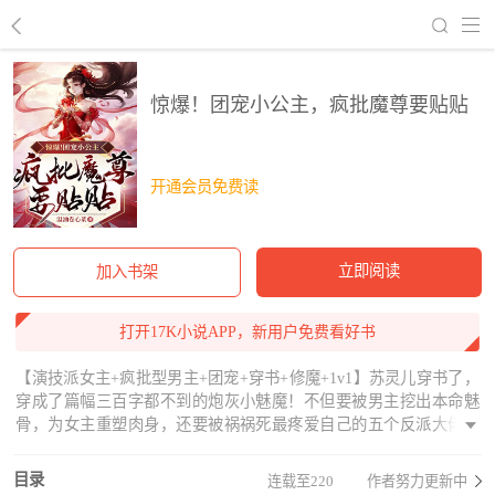
回到书架
惊爆！团宠小公主，疯批魔尊要贴贴
开通会员免费读
立即阅读
加入书架
打开17K小说APP，新用户免费看好书
【演技派女主+疯批型男主+团宠+穿书+修魔+1v1】苏灵儿穿书了，
穿成了篇幅三百字都不到的炮灰小魅魔！不但要被男主挖出本命魅
骨，为女主重塑肉身，还要被祸祸死最疼爱自己的五个反派大佬哥
哥！身为炮灰，她前进是死，后退是死；逃跑是死，拼命还是死！
苏灵儿抓狂了，一拍大腿，决定霸占女主的位子，化身做女主！她
目录
连载至220
作者努力更新中
勾勾手指，对着男主柔声唤了一句：“清风……”男主立马红着眼睛对