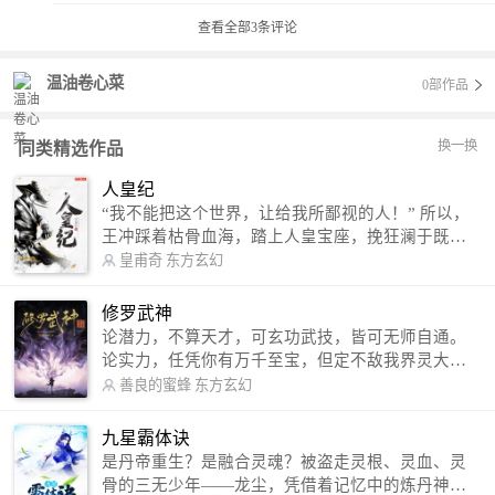
查看全部
3
条评论
温油卷心菜
0部作品
换一换
同类精选作品
人皇纪
“我不能把这个世界，让给我所鄙视的人！” 所以，
王冲踩着枯骨血海，踏上人皇宝座，挽狂澜于既
倒，扶大厦之将倾，成就了一段无上的传说！ 微信
皇甫奇
东方玄幻
公众号：皇甫奇 （微信号：huangfuqi1985） 新浪
微博：皇甫奇（地址：http://weibo.com/u/25284575
修罗武神
87） QQ交流群：320238210【普通群】 574501330
论潜力，不算天才，可玄功武技，皆可无师自通。
【VIP订阅群】 欢迎大家关注。
论实力，任凭你有万千至宝，但定不敌我界灵大
军。 我是谁？天下众生视我为修罗，却不知，我以
善良的蜜蜂
东方玄幻
修罗成武神。 （想看修罗武神番外，请关注蜜蜂微
信公众号：善良的蜜蜂后援会）
九星霸体诀
是丹帝重生？是融合灵魂？被盗走灵根、灵血、灵
骨的三无少年——龙尘，凭借着记忆中的炼丹神