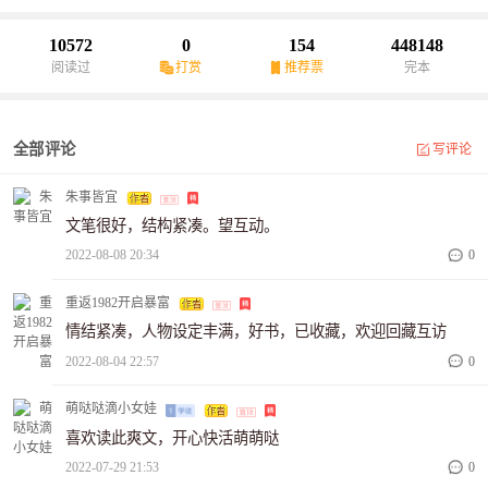
她表白：“千羽，跟我走，我们再也不要分开了好不好。”她想说只要
你放下屠刀，咱一切好说！却没想到半路杀出个程咬金，还是个疯
10572
0
154
448148
批大醋坛子，二话不说直接把她绑回了家！“小公主，想跟别人私
阅读过
打赏
推荐票
完本
奔，你有问过我的意见吗。”“哈？这位仙君，你肯定是哪里误会了，
咱连对象都没有，私奔个毛！”“不叫仙君，乖，叫夫君。”
全部评论
写评论
朱事皆宜
文笔很好，结构紧凑。望互动。
2022-08-08 20:34
0
重返1982开启暴富
情结紧凑，人物设定丰满，好书，已收藏，欢迎回藏互访
2022-08-04 22:57
0
萌哒哒滴小女娃
喜欢读此爽文，开心快活萌萌哒
2022-07-29 21:53
0