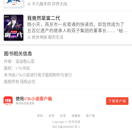
术，修行神秘功法九星霸体诀，拨开重重迷雾，解
平凡魔术师
异界大陆
开惊天之局。 手掌天地乾坤，脚踏日月星辰，
勾搭各色美女，镇压恶鬼邪神。 江湖传闻：龙
我竟然是富二代
尘一到，地吼天啸。龙尘一出，鬼泣神哭。 本
杨小天，燕京市一名普通的快递员，却忽然成为了
故事纯属虚构，如有雷同，那就是真事儿，想要对
五百亿遗产的继承人和双子集团的董事长…… “秘
号入座，抓紧时间进群：487963015 微信公众号：
书，给我定制一套百亿富翁的吃喝住行标准！” “好
绝世神族
都市生活
平凡魔术师,或者搜索：pingfanmoshushi1982,公众
的，杨总。” “你晚上在我的床上安排五个嫩模是怎
号上有问必答，福利多多！
么回事？” “回杨总，这就是百亿富翁的标准。” “车
图书相关信息
呢？” “回杨总，开车太堵，已经给你安排了直升
作者：温油卷心菜
机。” 从此，开启杨小天的百亿富翁之旅，只有他不
敢想的，没有秘书办不到的。
版权：17K书站
本书由17K小说进行电子版权制作与发行
版权所有 侵权必究
使用
17K小说客户端
下载客户端
离线阅读更流畅
帮助
反馈
标签
电脑版
客户端
Copyright © 中文在线
京ICP备09030667号-5