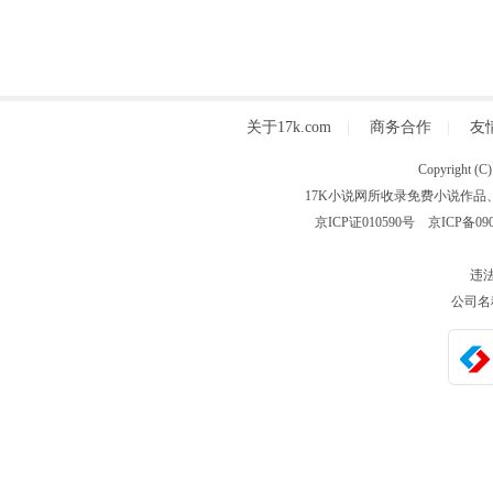
关于17k.com
|
商务合作
|
友
Copyright
17K小说网所收录免费小说作品
京ICP证010590号
京ICP备090
违法
公司名