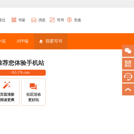
看过
书架
消息
写书
充值
小说
APP端
我要写书
推荐您体验手机站
//h5.17k.com
页面清新
社区活动
阅读更爽
更好玩