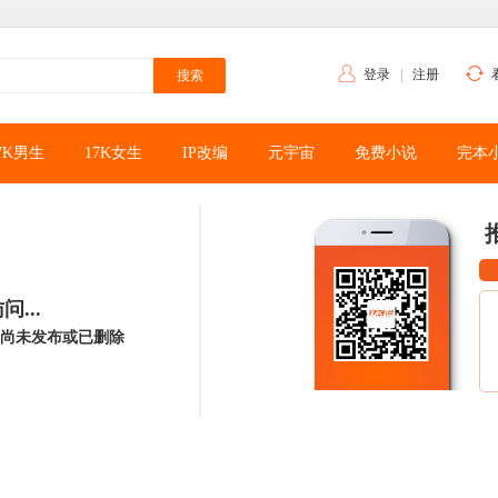
登录
|
注册
7K男生
17K女生
IP改编
元宇宙
免费小说
完本
...
尚未发布或已删除