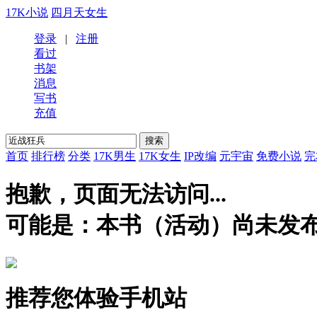
17K小说
四月天女生
登录
|
注册
看过
书架
消息
写书
充值
首页
排行榜
分类
17K男生
17K女生
IP改编
元宇宙
免费小说
完
抱歉，页面无法访问...
可能是：本书（活动）尚未发
推荐您体验手机站