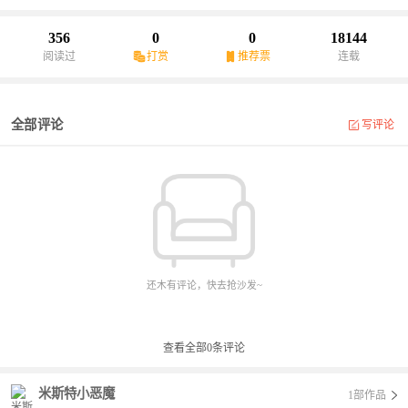
356
0
0
18144
阅读过
打赏
推荐票
连载
全部评论
写评论
还木有评论，快去抢沙发~
查看全部
0
条评论
米斯特小恶魔
1部作品