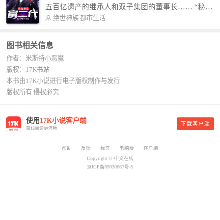
故事纯属虚构，如有雷同，那就是真事儿，想要对
五百亿遗产的继承人和双子集团的董事长…… “秘
号入座，抓紧时间进群：487963015 微信公众号：
书，给我定制一套百亿富翁的吃喝住行标准！” “好
绝世神族
都市生活
平凡魔术师,或者搜索：pingfanmoshushi1982,公众
的，杨总。” “你晚上在我的床上安排五个嫩模是怎
号上有问必答，福利多多！
么回事？” “回杨总，这就是百亿富翁的标准。” “车
图书相关信息
呢？” “回杨总，开车太堵，已经给你安排了直升
作者：米斯特小恶魔
机。” 从此，开启杨小天的百亿富翁之旅，只有他不
敢想的，没有秘书办不到的。
版权：17K书站
本书由17K小说进行电子版权制作与发行
版权所有 侵权必究
使用
17K小说客户端
下载客户端
离线阅读更流畅
帮助
反馈
标签
电脑版
客户端
Copyright © 中文在线
京ICP备09030667号-5