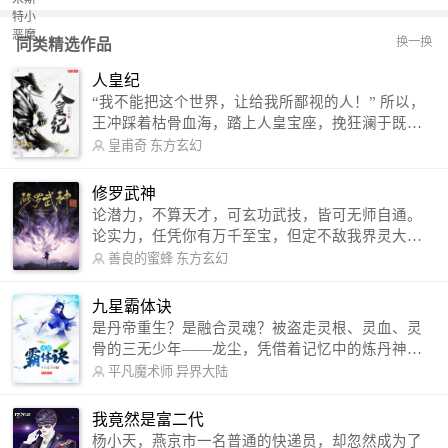
换一换
同类精选作品
人皇纪
“我不能把这个世界，让给我所鄙视的人！” 所以，
王冲踩着枯骨血海，踏上人皇宝座，挽狂澜于既
倒，扶大厦之将倾，成就了一段无上的传说！ 微信
皇甫奇
东方玄幻
公众号：皇甫奇 （微信号：huangfuqi1985） 新浪
微博：皇甫奇（地址：http://weibo.com/u/25284575
修罗武神
87） QQ交流群：320238210【普通群】 574501330
论潜力，不算天才，可玄功武技，皆可无师自通。
【VIP订阅群】 欢迎大家关注。
论实力，任凭你有万千至宝，但定不敌我界灵大
军。 我是谁？天下众生视我为修罗，却不知，我以
善良的蜜蜂
东方玄幻
修罗成武神。 （想看修罗武神番外，请关注蜜蜂微
信公众号：善良的蜜蜂后援会）
九星霸体诀
是丹帝重生？是融合灵魂？被盗走灵根、灵血、灵
骨的三无少年——龙尘，凭借着记忆中的炼丹神
术，修行神秘功法九星霸体诀，拨开重重迷雾，解
平凡魔术师
异界大陆
开惊天之局。 手掌天地乾坤，脚踏日月星辰，
勾搭各色美女，镇压恶鬼邪神。 江湖传闻：龙
我竟然是富二代
尘一到，地吼天啸。龙尘一出，鬼泣神哭。 本
杨小天，燕京市一名普通的快递员，却忽然成为了