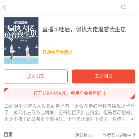
回到书架
直播孕吐后，偏执大佬追着我生崽
开通会员免费读
立即阅读
加入书架
打开17K小说APP，新用户免费看好书
二线明星许诗恩从没想到自己有一天会在走红地毯直播现场孕吐
了！被骂小三绿茶心机婊，还得赔偿天价违约金。但是最可怕的，
是这个孩子的父亲是个偏执狂。十个亿让她生下孩子。许诗恩果断
答应，想生孩子跑路。只不过为什么这个男人越发的黏人了。“我们
已经没有关系了！”“老婆，我们现在可是合法夫妻！”
目录
连载至120
作者努力更新中