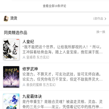
查看全部
18
条评论
烫烫
1部作品
换一换
同类精选作品
人皇纪
“我不能把这个世界，让给我所鄙视的人！” 所以，
王冲踩着枯骨血海，踏上人皇宝座，挽狂澜于既
倒，扶大厦之将倾，成就了一段无上的传说！ 微信
皇甫奇
东方玄幻
公众号：皇甫奇 （微信号：huangfuqi1985） 新浪
微博：皇甫奇（地址：http://weibo.com/u/25284575
修罗武神
87） QQ交流群：320238210【普通群】 574501330
论潜力，不算天才，可玄功武技，皆可无师自通。
【VIP订阅群】 欢迎大家关注。
论实力，任凭你有万千至宝，但定不敌我界灵大
军。 我是谁？天下众生视我为修罗，却不知，我以
善良的蜜蜂
东方玄幻
修罗成武神。 （想看修罗武神番外，请关注蜜蜂微
信公众号：善良的蜜蜂后援会）
九星霸体诀
是丹帝重生？是融合灵魂？被盗走灵根、灵血、灵
骨的三无少年——龙尘，凭借着记忆中的炼丹神