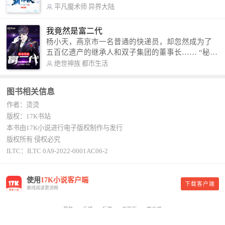
术，修行神秘功法九星霸体诀，拨开重重迷雾，解
平凡魔术师
异界大陆
开惊天之局。 手掌天地乾坤，脚踏日月星辰，
勾搭各色美女，镇压恶鬼邪神。 江湖传闻：龙
我竟然是富二代
尘一到，地吼天啸。龙尘一出，鬼泣神哭。 本
杨小天，燕京市一名普通的快递员，却忽然成为了
故事纯属虚构，如有雷同，那就是真事儿，想要对
五百亿遗产的继承人和双子集团的董事长…… “秘
号入座，抓紧时间进群：487963015 微信公众号：
书，给我定制一套百亿富翁的吃喝住行标准！” “好
绝世神族
都市生活
平凡魔术师,或者搜索：pingfanmoshushi1982,公众
的，杨总。” “你晚上在我的床上安排五个嫩模是怎
号上有问必答，福利多多！
么回事？” “回杨总，这就是百亿富翁的标准。” “车
图书相关信息
呢？” “回杨总，开车太堵，已经给你安排了直升
作者：烫烫
机。” 从此，开启杨小天的百亿富翁之旅，只有他不
敢想的，没有秘书办不到的。
版权：17K书站
本书由17K小说进行电子版权制作与发行
版权所有 侵权必究
ILTC：ILTC 0A9-2022-0001AC06-2
使用
17K小说客户端
下载客户端
离线阅读更流畅
帮助
反馈
标签
电脑版
客户端
Copyright © 中文在线