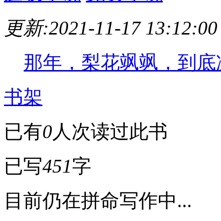
更新:2021-11-17 13:12:00
那年，梨花飒飒，到底
书架
已有
0
人次读过此书
已写
451
字
目前仍在拼命写作中...