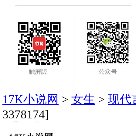
17K小说网
>
女生
>
现代
3378174]