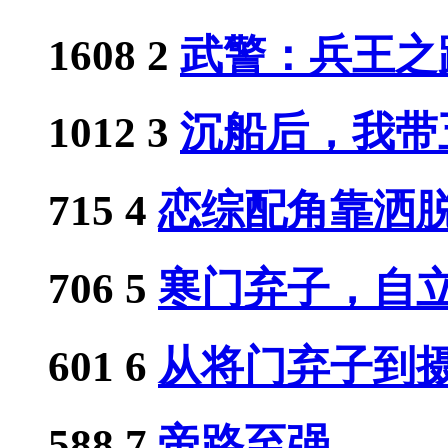
1608
2
武警：兵王之
1012
3
沉船后，我带五
715
4
恋综配角靠洒脱人
706
5
寒门弃子，自立门
601
6
从将门弃子到摄政
588
7
帝路至强