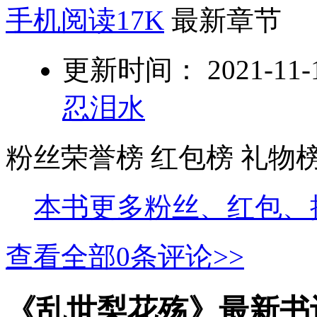
手机阅读17K
最新章节
更新时间： 2021-11-17
忍泪水
粉丝荣誉榜
红包榜
礼物
本书更多粉丝、红包、
查看全部
0
条评论>>
《乱世梨花殇》最新书