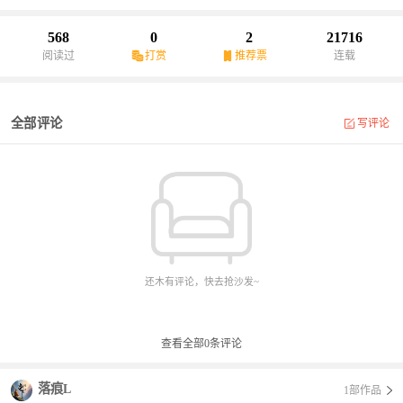
时光只属于你和我，而那段时光的记忆却只有你。那座城市很小，
小到走几步就能遇到熟悉的人，那座城市又很大，大到你一个转
568
0
2
21716
身，我却再也找寻不到你。时光没有尽头，却有终点。那座充满记
阅读过
打赏
推荐票
连载
忆的城市正在行进，而那段美好的回忆却被永久封存。我们都在找
寻那段记忆，到了最后却只是成为了“故事”。我们再也找不到从前的
自己，我们也回不到从前的样子，就这样，我们会一直错过，切永
全部评论
写评论
远错过。《你会在这里而我也是》是一段青春，是一段难以忘怀的
过去，也是一段再也回不去的曾经，我们从来不忘记
还木有评论，快去抢沙发~
查看全部
0
条评论
落痕L
1部作品