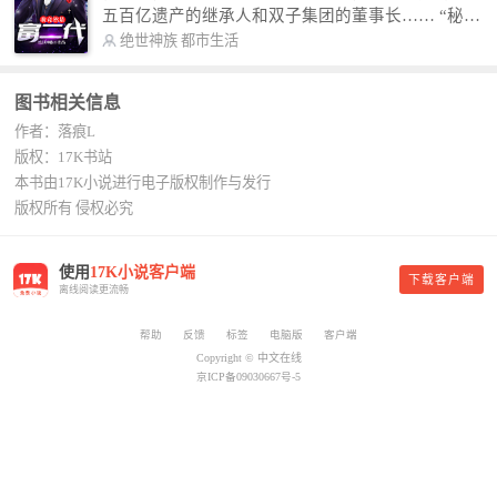
故事纯属虚构，如有雷同，那就是真事儿，想要对
五百亿遗产的继承人和双子集团的董事长…… “秘
号入座，抓紧时间进群：487963015 微信公众号：
书，给我定制一套百亿富翁的吃喝住行标准！” “好
绝世神族
都市生活
平凡魔术师,或者搜索：pingfanmoshushi1982,公众
的，杨总。” “你晚上在我的床上安排五个嫩模是怎
号上有问必答，福利多多！
么回事？” “回杨总，这就是百亿富翁的标准。” “车
图书相关信息
呢？” “回杨总，开车太堵，已经给你安排了直升
作者：落痕L
机。” 从此，开启杨小天的百亿富翁之旅，只有他不
敢想的，没有秘书办不到的。
版权：17K书站
本书由17K小说进行电子版权制作与发行
版权所有 侵权必究
使用
17K小说客户端
下载客户端
离线阅读更流畅
帮助
反馈
标签
电脑版
客户端
Copyright © 中文在线
京ICP备09030667号-5