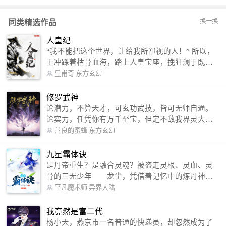
换一换
同类精选作品
人皇纪
“我不能把这个世界，让给我所鄙视的人！” 所以，
王冲踩着枯骨血海，踏上人皇宝座，挽狂澜于既
倒，扶大厦之将倾，成就了一段无上的传说！ 微信
皇甫奇
东方玄幻
公众号：皇甫奇 （微信号：huangfuqi1985） 新浪
微博：皇甫奇（地址：http://weibo.com/u/25284575
修罗武神
87） QQ交流群：320238210【普通群】 574501330
论潜力，不算天才，可玄功武技，皆可无师自通。
【VIP订阅群】 欢迎大家关注。
论实力，任凭你有万千至宝，但定不敌我界灵大
军。 我是谁？天下众生视我为修罗，却不知，我以
善良的蜜蜂
东方玄幻
修罗成武神。 （想看修罗武神番外，请关注蜜蜂微
信公众号：善良的蜜蜂后援会）
九星霸体诀
是丹帝重生？是融合灵魂？被盗走灵根、灵血、灵
骨的三无少年——龙尘，凭借着记忆中的炼丹神
术，修行神秘功法九星霸体诀，拨开重重迷雾，解
平凡魔术师
异界大陆
开惊天之局。 手掌天地乾坤，脚踏日月星辰，
勾搭各色美女，镇压恶鬼邪神。 江湖传闻：龙
我竟然是富二代
尘一到，地吼天啸。龙尘一出，鬼泣神哭。 本
杨小天，燕京市一名普通的快递员，却忽然成为了