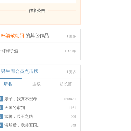
作者公告
杯酒敬朝阳
的其它作品
更多
一杆梅子酒
1,370字
男生周会员点击榜
更多
连载
超长篇
新书
1
娘子，我真不想考...
1668451
2
天国的审判
1161
3
武警：兵王之路
906
4
沉船后，我带五国...
749