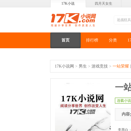
17K小说
四月天女生
首页
排行榜
分类
1
17K小说网
>
男生
>
游戏竞技
>
一站荣耀
一
连载小说
内容
李墨白：