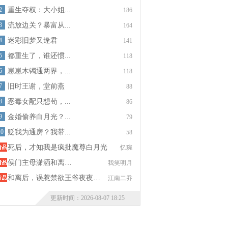
2
重生夺权：大小姐...
186
3
流放边关？暴富从...
164
4
迷彩旧梦又逢君
141
5
都重生了，谁还惯...
118
6
崽崽木镯通两界，...
118
7
旧时王谢，堂前燕
88
8
恶毒女配只想苟，...
86
9
金婚偷养白月光？...
79
10
贬我为通房？我带...
58
死后，才知我是疯批魔尊白月光
忆琬
侯门主母潇洒和离…
我笑明月
和离后，误惹禁欲王爷夜夜…
江南二乔
更新时间：2026-08-07 18:25