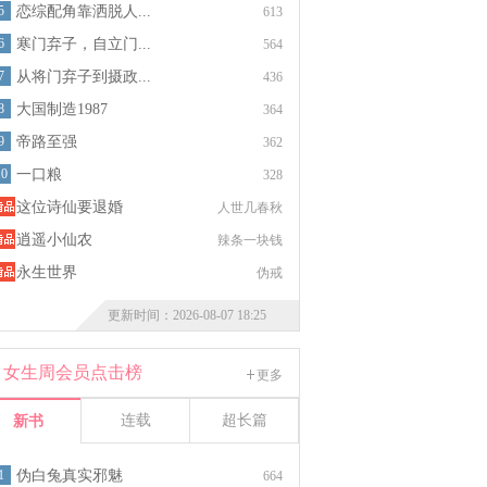
5
恋综配角靠洒脱人...
613
6
寒门弃子，自立门...
564
7
从将门弃子到摄政...
436
8
大国制造1987
364
9
帝路至强
362
10
一口粮
328
这位诗仙要退婚
人世几春秋
逍遥小仙农
辣条一块钱
永生世界
伪戒
更新时间：2026-08-07 18:25
女生周会员点击榜
更多
连载
超长篇
新书
1
伪白兔真实邪魅
664