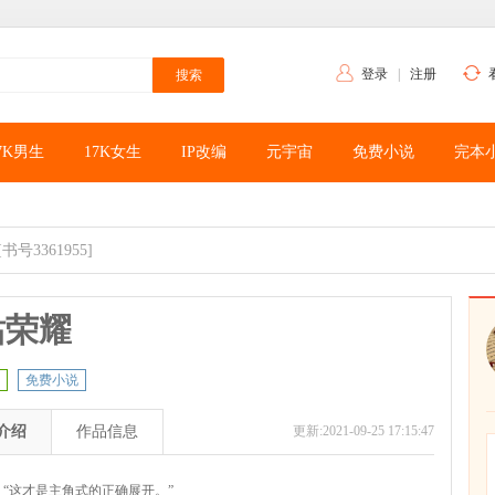
登录
|
注册
7K男生
17K女生
IP改编
元宇宙
免费小说
完本
[书号3361955]
站荣耀
免费小说
介绍
作品信息
更新:2021-09-25 17:15:47
“这才是主角式的正确展开。”