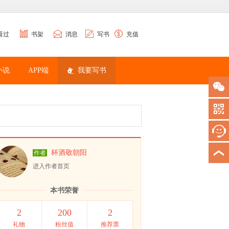
看过
书架
消息
写书
充值
小说
APP端
我要写书
杯酒敬朝阳
作者
进入作者首页
本书荣誉
2
200
2
礼物
粉丝值
推荐票