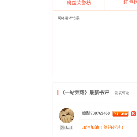
红包
粉丝荣誉榜
网络请求错误
《一站荣耀》最新书评
发表评论
糖醋730769460
加油加油！签约必过！