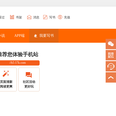
看过
书架
消息
写书
充值
小说
APP端
我要写书
推荐您体验手机站
//h5.17k.com
页面清新
社区活动
阅读更爽
更好玩