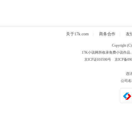
关于17k.com
|
商务合作
|
友
Copyright
17K小说网所收录免费小说作品
京ICP证010590号
京ICP备090
违法
公司名