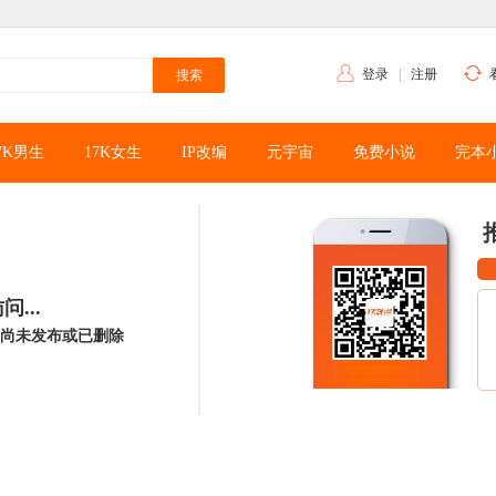
登录
|
注册
7K男生
17K女生
IP改编
元宇宙
免费小说
完本
...
尚未发布或已删除