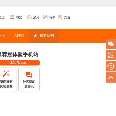
看过
书架
消息
写书
充值
小说
APP端
我要写书
推荐您体验手机站
//h5.17k.com
页面清新
社区活动
阅读更爽
更好玩