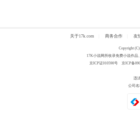
关于17k.com
|
商务合作
|
友
Copyright
17K小说网所收录免费小说作品
京ICP证010590号
京ICP备090
违法
公司名