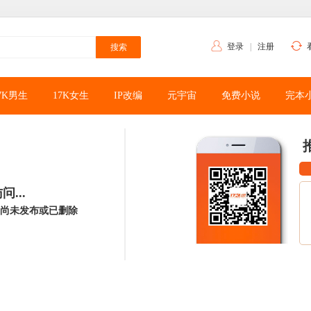
登录
|
注册
7K男生
17K女生
IP改编
元宇宙
免费小说
完本
...
尚未发布或已删除