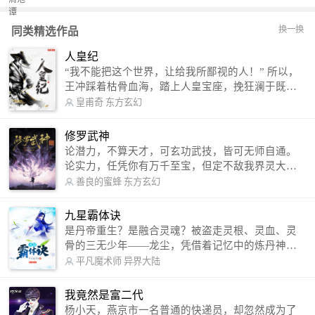
换一换
同类精选作品
人皇纪
“我不能把这个世界，让给我所鄙视的人！” 所以，
王冲踩着枯骨血海，踏上人皇宝座，挽狂澜于既
倒，扶大厦之将倾，成就了一段无上的传说！ 微信
皇甫奇
东方玄幻
公众号：皇甫奇 （微信号：huangfuqi1985） 新浪
微博：皇甫奇（地址：http://weibo.com/u/25284575
修罗武神
87） QQ交流群：320238210【普通群】 574501330
论潜力，不算天才，可玄功武技，皆可无师自通。
【VIP订阅群】 欢迎大家关注。
论实力，任凭你有万千至宝，但定不敌我界灵大
军。 我是谁？天下众生视我为修罗，却不知，我以
善良的蜜蜂
东方玄幻
修罗成武神。 （想看修罗武神番外，请关注蜜蜂微
信公众号：善良的蜜蜂后援会）
九星霸体诀
是丹帝重生？是融合灵魂？被盗走灵根、灵血、灵
骨的三无少年——龙尘，凭借着记忆中的炼丹神
术，修行神秘功法九星霸体诀，拨开重重迷雾，解
平凡魔术师
异界大陆
开惊天之局。 手掌天地乾坤，脚踏日月星辰，
勾搭各色美女，镇压恶鬼邪神。 江湖传闻：龙
我竟然是富二代
尘一到，地吼天啸。龙尘一出，鬼泣神哭。 本
杨小天，燕京市一名普通的快递员，却忽然成为了