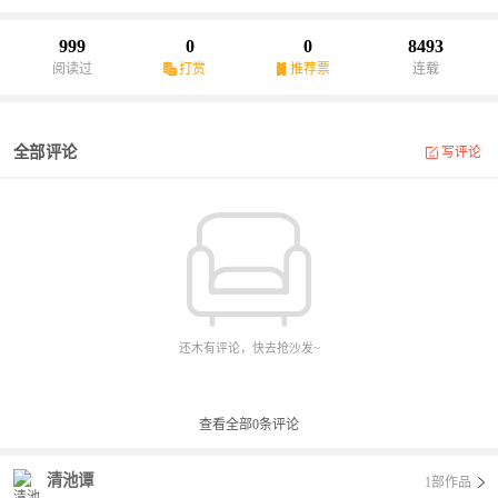
999
0
0
8493
阅读过
打赏
推荐票
连载
全部评论
写评论
还木有评论，快去抢沙发~
查看全部
0
条评论
清池谭
1部作品