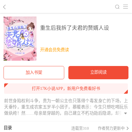
回到书架
重生后我拆了夫君的赘婿人设
开通会员免费读
立即阅读
加入书架
打开17K小说APP，新用户免费看好书
前世身陷权利斗争，贵为一朝公主也只落得个毒发身亡的下场，上
天垂怜，重生成农家五岁半小团子，慕暖表示：今生只想吃喝玩乐
做纨绔！然……母亲是穿越的，自己建立不朽功勋后隐退，却要把
她培养成优秀继承人！父亲是超级富豪，富可敌国不说还有万贯家
产等着她继承！慕暖表示不对劲，全家人的马甲怎么扒起来三天三
目录
连载至310
作者努力更新中
夜都没扒完？这个送上门的赘婿小夫君又是谁？每天只想着逃学当