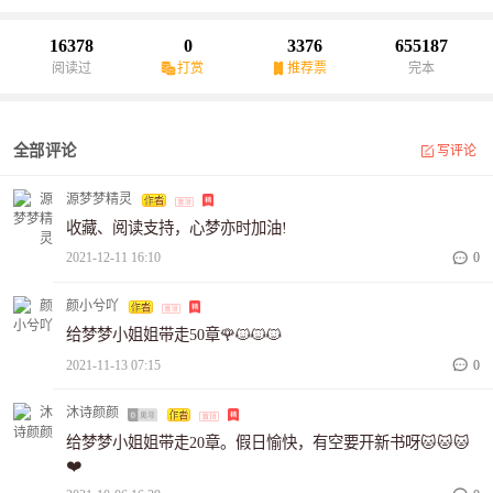
咸鱼的慕暖愤恨挥拳：娘亲，这个赘婿小夫君是装乖的狐狸，我要
休了他！陆时宴摸着下巴：这个憨厚老实的人设暖暖不喜欢，要不
16378
0
3376
655187
我换一个？慕暖：总有一日我会拆了你所有的人设！
阅读过
打赏
推荐票
完本
全部评论
写评论
源梦梦精灵
收藏、阅读支持，心梦亦时加油!
2021-12-11 16:10
0
颜小兮吖
给梦梦小姐姐带走50章🌹🐱🐱🐱
2021-11-13 07:15
0
沐诗颜颜
给梦梦小姐姐带走20章。假日愉快，有空要开新书呀🐱🐱🐱
❤️