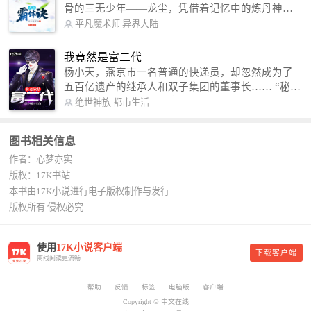
骨的三无少年——龙尘，凭借着记忆中的炼丹神
术，修行神秘功法九星霸体诀，拨开重重迷雾，解
平凡魔术师
异界大陆
开惊天之局。 手掌天地乾坤，脚踏日月星辰，
勾搭各色美女，镇压恶鬼邪神。 江湖传闻：龙
我竟然是富二代
尘一到，地吼天啸。龙尘一出，鬼泣神哭。 本
杨小天，燕京市一名普通的快递员，却忽然成为了
故事纯属虚构，如有雷同，那就是真事儿，想要对
五百亿遗产的继承人和双子集团的董事长…… “秘
号入座，抓紧时间进群：487963015 微信公众号：
书，给我定制一套百亿富翁的吃喝住行标准！” “好
绝世神族
都市生活
平凡魔术师,或者搜索：pingfanmoshushi1982,公众
的，杨总。” “你晚上在我的床上安排五个嫩模是怎
号上有问必答，福利多多！
么回事？” “回杨总，这就是百亿富翁的标准。” “车
图书相关信息
呢？” “回杨总，开车太堵，已经给你安排了直升
作者：心梦亦实
机。” 从此，开启杨小天的百亿富翁之旅，只有他不
敢想的，没有秘书办不到的。
版权：17K书站
本书由17K小说进行电子版权制作与发行
版权所有 侵权必究
使用
17K小说客户端
下载客户端
离线阅读更流畅
帮助
反馈
标签
电脑版
客户端
Copyright © 中文在线