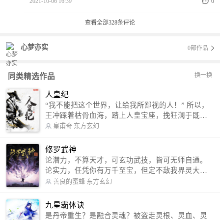
2021-10-06 16:39
0
查看全部
328
条评论
心梦亦实
0部作品
换一换
同类精选作品
人皇纪
“我不能把这个世界，让给我所鄙视的人！” 所以，
王冲踩着枯骨血海，踏上人皇宝座，挽狂澜于既
倒，扶大厦之将倾，成就了一段无上的传说！ 微信
皇甫奇
东方玄幻
公众号：皇甫奇 （微信号：huangfuqi1985） 新浪
微博：皇甫奇（地址：http://weibo.com/u/25284575
修罗武神
87） QQ交流群：320238210【普通群】 574501330
论潜力，不算天才，可玄功武技，皆可无师自通。
【VIP订阅群】 欢迎大家关注。
论实力，任凭你有万千至宝，但定不敌我界灵大
军。 我是谁？天下众生视我为修罗，却不知，我以
善良的蜜蜂
东方玄幻
修罗成武神。 （想看修罗武神番外，请关注蜜蜂微
信公众号：善良的蜜蜂后援会）
九星霸体诀
是丹帝重生？是融合灵魂？被盗走灵根、灵血、灵