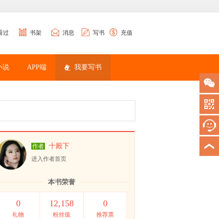
看过
书架
消息
写书
充值
小说
APP端
我要写书
十殿下
作者
进入作者首页
本书荣誉
0
12,158
0
礼物
粉丝值
推荐票