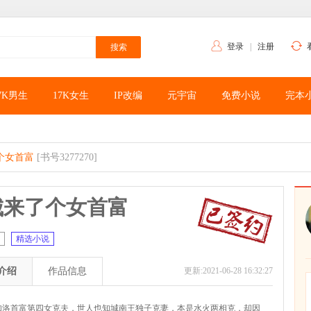
登录
|
注册
7K男生
17K女生
IP改编
元宇宙
免费小说
完本
个女首富
[书号3277270]
城来了个女首富
精选小说
介绍
作品信息
更新:2021-06-28 16:32:27
知洛首富第四女克夫，世人也知城南王独子克妻，本是水火两相克，却因