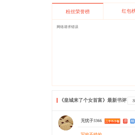
红包
粉丝荣誉榜
网络请求错误
《皇城来了个女首富》最新书评
无忧子3366
写的不错的