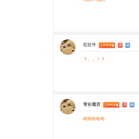
壮壮牛
？。，！？
青衫魔君
哈哈哈哈哈