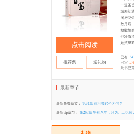
一道圣
城郊初
洞房花
数月后
她撒娇
他冷傲清
她笑里
点击阅读
已有
54
推荐票
送礼物
已写
57
此书已
最新章节
最新免费章节：
第31章 你可知代价为何？
最新vip章节：
第267章 曌和八年，只为……忆
礼物