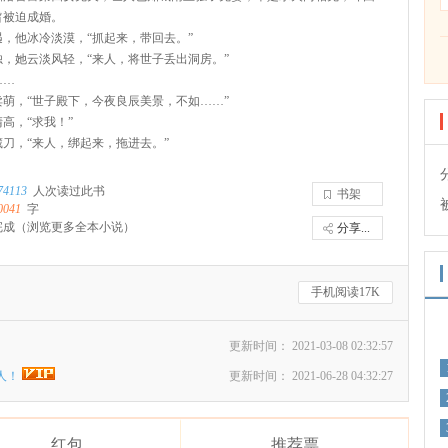
旨被迫成婚。
遇，他冰冷淡漠，“抓起来，带回去。”
烛，她云淡风轻，“来人，将世子丢出洞房。”
……
卖萌，“世子殿下，今夜良辰美景，不如……”
高，“求我！”
藏刀，“来人，绑起来，拖进去。”
74113
人次读过此书
书架
0041
字
完成
（浏览更多全本小说）
分享...
手机阅读17K
更新时间： 2021-03-08 02:32:57
故人！
更新时间： 2021-06-28 04:32:27
红包
推荐票