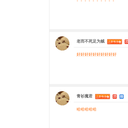
老而不死足为贼
好好好好好好好好好好
青衫魔君
哈哈哈哈哈