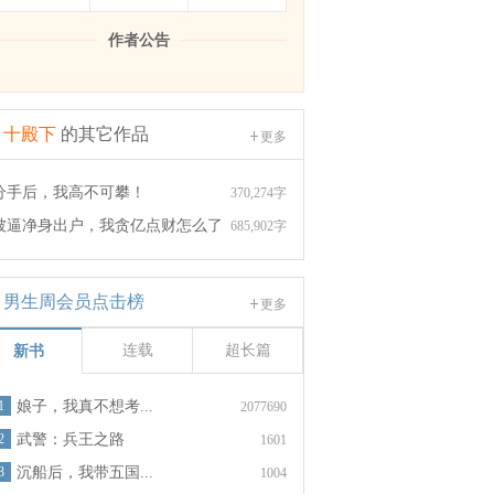
作者公告
十殿下
的其它作品
更多
分手后，我高不可攀！
370,274字
被逼净身出户，我贪亿点财怎么了
685,902字
男生周会员点击榜
更多
连载
超长篇
新书
1
娘子，我真不想考...
2077690
2
武警：兵王之路
1601
3
沉船后，我带五国...
1004