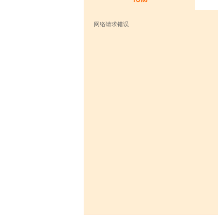
网络请求错误