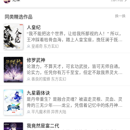
2部作品
换一换
同类精选作品
人皇纪
“我不能把这个世界，让给我所鄙视的人！” 所以，
王冲踩着枯骨血海，踏上人皇宝座，挽狂澜于既
倒，扶大厦之将倾，成就了一段无上的传说！ 微信
皇甫奇
东方玄幻
公众号：皇甫奇 （微信号：huangfuqi1985） 新浪
微博：皇甫奇（地址：http://weibo.com/u/25284575
修罗武神
87） QQ交流群：320238210【普通群】 574501330
论潜力，不算天才，可玄功武技，皆可无师自通。
【VIP订阅群】 欢迎大家关注。
论实力，任凭你有万千至宝，但定不敌我界灵大
军。 我是谁？天下众生视我为修罗，却不知，我以
善良的蜜蜂
东方玄幻
修罗成武神。 （想看修罗武神番外，请关注蜜蜂微
信公众号：善良的蜜蜂后援会）
九星霸体诀
是丹帝重生？是融合灵魂？被盗走灵根、灵血、灵
骨的三无少年——龙尘，凭借着记忆中的炼丹神
术，修行神秘功法九星霸体诀，拨开重重迷雾，解
平凡魔术师
异界大陆
开惊天之局。 手掌天地乾坤，脚踏日月星辰，
勾搭各色美女，镇压恶鬼邪神。 江湖传闻：龙
我竟然是富二代
尘一到，地吼天啸。龙尘一出，鬼泣神哭。 本