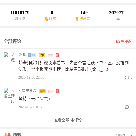
11010179
0
149
367077
阅读过
打赏
推荐票
完本
全部评论
写评论
花嘎
范老师晚好！深夜来看书，先留个言活跃下书评区，没抢到
沙发，坐个板凳也不错，比站着舒服！(✿◡‿◡)
2020-12-30 22:56
0
云雀空梦晓
坚持下去(*'▽'*)♪
2020-12-26 01:23
0
查看全部
2
条评论
范黎