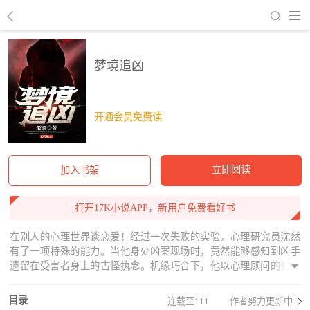
回到书架
梦境追凶
开通会员免费读
立即阅读
加入书架
打开17K小说APP，新用户免费看好书
在别人的心理世界谈恋爱！经过一次失败的实验，心理研究员沈然
有了一项特殊的能力。当他身处凶案现场时，竟然能够感知到凶手
遗留在受害者身上的古怪执念。机缘巧合下，他以心理顾问的身份
加入了警队，遇见了刑警支队副队长陆城……作者已完结作品：实
体书《心理禁区》，《看不见的病人》，《异瞳催眠师》
目录
连载至111
作者努力更新中