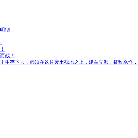
明彻
。
！
而战！
生存下去，必须在这片废土残地之上，建军立派，征敌杀怪，