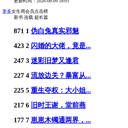
更新时间：2026-08-09 18:05
更多
女生周会员点击榜
新书
连载
超长篇
871
1
伪白兔真实邪魅
423
2
闪婚的大佬，竟是...
247
3
迷彩旧梦又逢君
227
4
流放边关？暴富从...
225
5
重生夺权：大小姐...
217
6
旧时王谢，堂前燕
177
7
崽崽木镯通两界，...