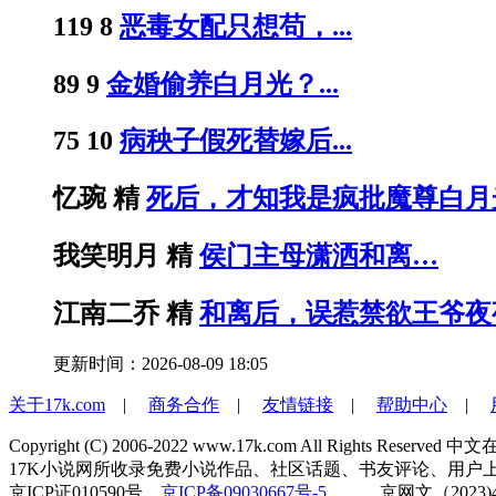
119
8
恶毒女配只想苟，...
89
9
金婚偷养白月光？...
75
10
病秧子假死替嫁后...
忆琬
精
死后，才知我是疯批魔尊白月
我笑明月
精
侯门主母潇洒和离…
江南二乔
精
和离后，误惹禁欲王爷夜
更新时间：2026-08-09 18:05
关于17k.com
|
商务合作
|
友情链接
|
帮助中心
|
Copyright (C) 2006-2022 www.17k.com All Right
17K小说网所收录免费小说作品、社区话题、书友评论、用户上
京ICP证010590号
京ICP备09030667号-5
京网文（2023)4