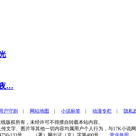
光
夜…
用户守则
|
网站地图
|
小说标签
|
动漫专栏
|
隐私
s Reserved 中文在线版权所有，未经许可不得擅自转载本站内容。
传文字、图片等其他一切内容均属用户个人行为，与17K小说网无
750-133号 （署）网出证（京）字第400号
营业执照