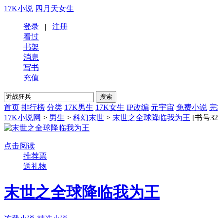
17K小说
四月天女生
登录
|
注册
看过
书架
消息
写书
充值
首页
排行榜
分类
17K男生
17K女生
IP改编
元宇宙
免费小说
完
17K小说网
>
男生
>
科幻末世
>
末世之全球降临我为王
[书号32
点击阅读
推荐票
送礼物
末世之全球降临我为王