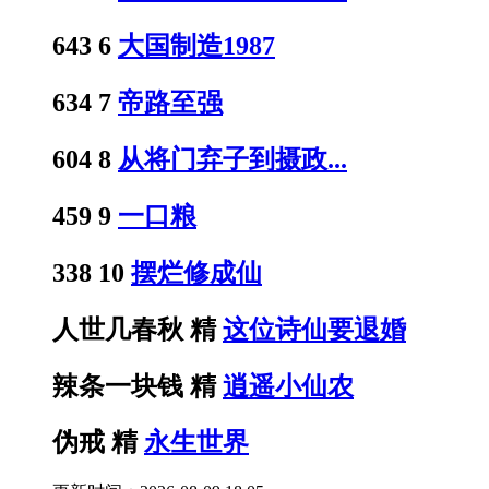
643
6
大国制造1987
634
7
帝路至强
604
8
从将门弃子到摄政...
459
9
一口粮
338
10
摆烂修成仙
人世几春秋
精
这位诗仙要退婚
辣条一块钱
精
逍遥小仙农
伪戒
精
永生世界