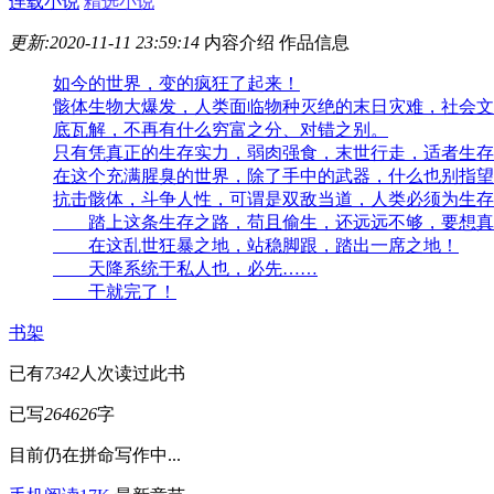
连载小说
精选小说
更新:2020-11-11 23:59:14
内容介绍
作品信息
如今的世界，变的疯狂了起来！
骸体生物大爆发，人类面临物种灭绝的末日灾难，社会文
底瓦解，不再有什么穷富之分、对错之别。
只有凭真正的生存实力，弱肉强食，末世行走，适者生存
在这个充满腥臭的世界，除了手中的武器，什么也别指望
抗击骸体，斗争人性，可谓是双敌当道，人类必须为生存
踏上这条生存之路，苟且偷生，还远远不够，要想真正
在这乱世狂暴之地，站稳脚跟，踏出一席之地！
天降系统于私人也，必先……
干就完了！
书架
已有
7342
人次读过此书
已写
264626
字
目前仍在拼命写作中...