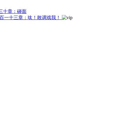
三十章：碰面
百一十三章：呔！敢调戏我！