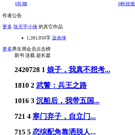
0
礼物
0
粉丝值
作者公告
更多
张天宇小侠
的其它作品
1,281,850字
业余侠
更多
男生周会员点击榜
新书
连载
超长篇
2420728
1
娘子，我真不想考...
1810
2
武警：兵王之路
1016
3
沉船后，我带五国...
721
4
寒门弃子，自立门...
715
5
恋综配角靠洒脱人...