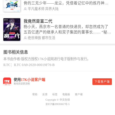
骨的三无少年——龙尘，凭借着记忆中的炼丹神
术，修行神秘功法九星霸体诀，拨开重重迷雾，解
平凡魔术师
异界大陆
开惊天之局。 手掌天地乾坤，脚踏日月星辰，
勾搭各色美女，镇压恶鬼邪神。 江湖传闻：龙
我竟然是富二代
尘一到，地吼天啸。龙尘一出，鬼泣神哭。 本
杨小天，燕京市一名普通的快递员，却忽然成为了
故事纯属虚构，如有雷同，那就是真事儿，想要对
五百亿遗产的继承人和双子集团的董事长…… “秘
号入座，抓紧时间进群：487963015 微信公众号：
书，给我定制一套百亿富翁的吃喝住行标准！” “好
绝世神族
都市生活
平凡魔术师,或者搜索：pingfanmoshushi1982,公众
的，杨总。” “你晚上在我的床上安排五个嫩模是怎
号上有问必答，福利多多！
么回事？” “回杨总，这就是百亿富翁的标准。” “车
图书相关信息
呢？” “回杨总，开车太堵，已经给你安排了直升
本书由作者/版权方授权17K小说网进行电子版制作与发行。
机。” 从此，开启杨小天的百亿富翁之旅，只有他不
敢想的，没有秘书办不到的。
ILTC：ILTC 0A9-2020-00019F76-B
使用
17K小说客户端
下载客户端
离线阅读更流畅
帮助
反馈
标签
电脑版
客户端
Copyright © 中文在线
京ICP备09030667号-5