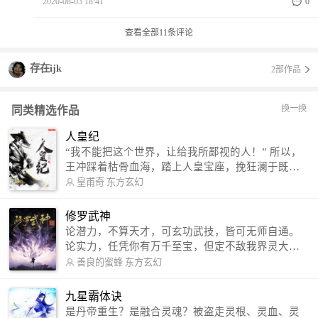
2020-08-03 18:41
0
查看全部
11
条评论
存在ijk
2部作品
换一换
同类精选作品
人皇纪
“我不能把这个世界，让给我所鄙视的人！” 所以，
王冲踩着枯骨血海，踏上人皇宝座，挽狂澜于既
倒，扶大厦之将倾，成就了一段无上的传说！ 微信
皇甫奇
东方玄幻
公众号：皇甫奇 （微信号：huangfuqi1985） 新浪
微博：皇甫奇（地址：http://weibo.com/u/25284575
修罗武神
87） QQ交流群：320238210【普通群】 574501330
论潜力，不算天才，可玄功武技，皆可无师自通。
【VIP订阅群】 欢迎大家关注。
论实力，任凭你有万千至宝，但定不敌我界灵大
军。 我是谁？天下众生视我为修罗，却不知，我以
善良的蜜蜂
东方玄幻
修罗成武神。 （想看修罗武神番外，请关注蜜蜂微
信公众号：善良的蜜蜂后援会）
九星霸体诀
是丹帝重生？是融合灵魂？被盗走灵根、灵血、灵