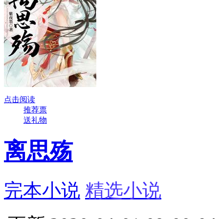
点击阅读
推荐票
送礼物
离思殇
完本小说
精选小说