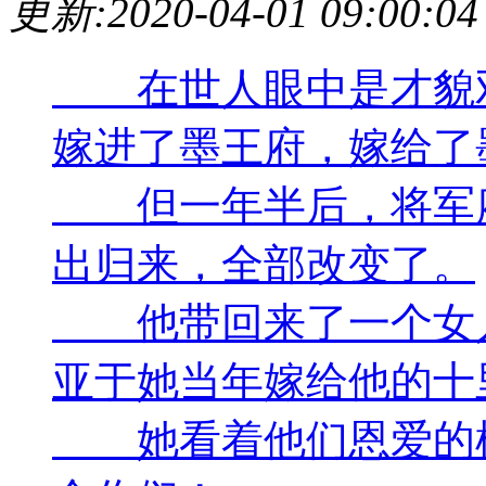
更新:2020-04-01 09:00:04
在世人眼中是才貌双
嫁进了墨王府，嫁给了
但一年半后，将军府
出归来，全部改变了。
他带回来了一个女人
亚于她当年嫁给他的十
她看着他们恩爱的模