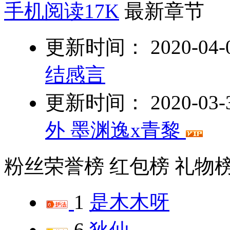
手机阅读17K
最新章节
更新时间： 2020-04-01
结感言
更新时间： 2020-03-30
外 墨渊逸x青黎
粉丝荣誉榜
红包榜
礼物
1
是木木呀
6
狄仙