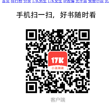
首页
排行榜
分类
17K男生
17K女生
IP改编
元宇宙
免费小说
完