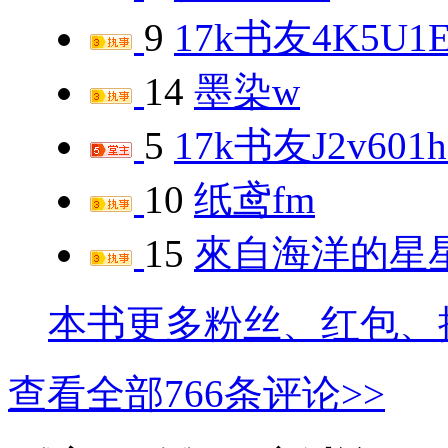
9
17k书友4K5U1E
14
墨染w
5
17k书友J2v601h
10
纸鸢fm
15
來自海洋的星
本书更多粉丝、红包、
查看全部
766
条评论>>