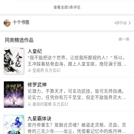
查看全部
3
条评论
十个书签
4部作品
换一换
同类精选作品
人皇纪
“我不能把这个世界，让给我所鄙视的人！” 所以，
王冲踩着枯骨血海，踏上人皇宝座，挽狂澜于既
倒，扶大厦之将倾，成就了一段无上的传说！ 微信
皇甫奇
东方玄幻
公众号：皇甫奇 （微信号：huangfuqi1985） 新浪
微博：皇甫奇（地址：http://weibo.com/u/25284575
修罗武神
87） QQ交流群：320238210【普通群】 574501330
论潜力，不算天才，可玄功武技，皆可无师自通。
【VIP订阅群】 欢迎大家关注。
论实力，任凭你有万千至宝，但定不敌我界灵大
军。 我是谁？天下众生视我为修罗，却不知，我以
善良的蜜蜂
东方玄幻
修罗成武神。 （想看修罗武神番外，请关注蜜蜂微
信公众号：善良的蜜蜂后援会）
九星霸体诀
是丹帝重生？是融合灵魂？被盗走灵根、灵血、灵
骨的三无少年——龙尘，凭借着记忆中的炼丹神