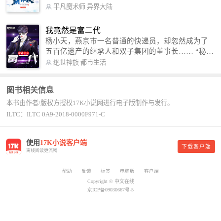
术，修行神秘功法九星霸体诀，拨开重重迷雾，解
平凡魔术师
异界大陆
开惊天之局。 手掌天地乾坤，脚踏日月星辰，
勾搭各色美女，镇压恶鬼邪神。 江湖传闻：龙
我竟然是富二代
尘一到，地吼天啸。龙尘一出，鬼泣神哭。 本
杨小天，燕京市一名普通的快递员，却忽然成为了
故事纯属虚构，如有雷同，那就是真事儿，想要对
五百亿遗产的继承人和双子集团的董事长…… “秘
号入座，抓紧时间进群：487963015 微信公众号：
书，给我定制一套百亿富翁的吃喝住行标准！” “好
绝世神族
都市生活
平凡魔术师,或者搜索：pingfanmoshushi1982,公众
的，杨总。” “你晚上在我的床上安排五个嫩模是怎
号上有问必答，福利多多！
么回事？” “回杨总，这就是百亿富翁的标准。” “车
图书相关信息
呢？” “回杨总，开车太堵，已经给你安排了直升
本书由作者/版权方授权17K小说网进行电子版制作与发行。
机。” 从此，开启杨小天的百亿富翁之旅，只有他不
敢想的，没有秘书办不到的。
ILTC：ILTC 0A9-2018-0000F971-C
使用
17K小说客户端
下载客户端
离线阅读更流畅
帮助
反馈
标签
电脑版
客户端
Copyright © 中文在线
京ICP备09030667号-5