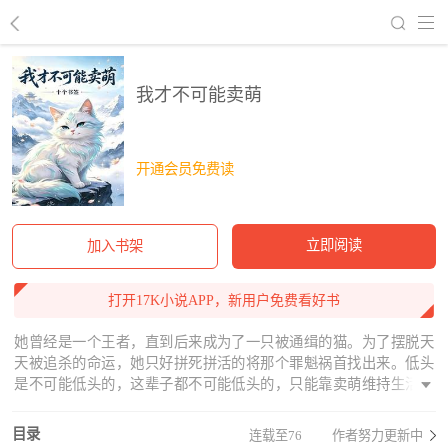
回到书架
我才不可能卖萌
开通会员免费读
立即阅读
加入书架
打开17K小说APP，新用户免费看好书
她曾经是一个王者，直到后来成为了一只被通缉的猫。为了摆脱天
天被追杀的命运，她只好拼死拼活的将那个罪魁祸首找出来。低头
是不可能低头的，这辈子都不可能低头的，只能靠卖萌维持生活这
样子。为了一个智商不高情商感人三魂易位的女人，她一天东躲西
藏，不仅要赚钱养家，还要一路披荆斩棘把她散落在各处的魂魄给
目录
连载至76
作者努力更新中
找回来……