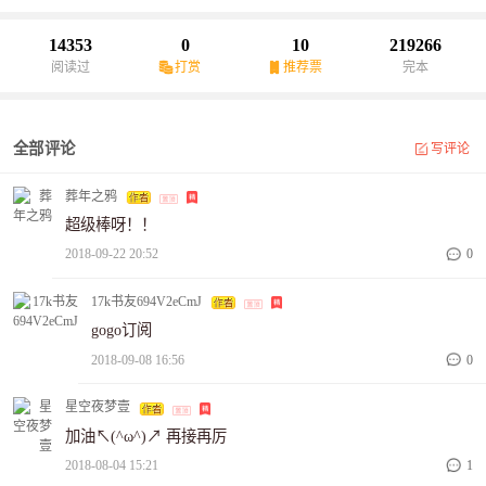
14353
0
10
219266
阅读过
打赏
推荐票
完本
全部评论
写评论
葬年之鸦
超级棒呀！！
2018-09-22 20:52
0
17k书友694V2eCmJ
gogo订阅
2018-09-08 16:56
0
星空夜梦壹
加油↖(^ω^)↗ 再接再厉
2018-08-04 15:21
1