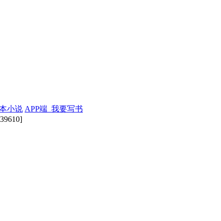
本小说
APP端
我要写书
39610]