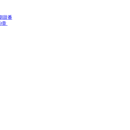
期甜番
29章