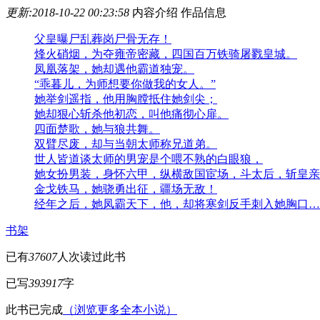
更新:2018-10-22 00:23:58
内容介绍
作品信息
父皇曝尸乱葬岗尸骨无存！
烽火硝烟，为夺雍帝密藏，四国百万铁骑屠戮皇城。
凤凰落架，她却遇他霸道独宠。
“乖暮儿，为师想要你做我的女人。”
她举剑遥指，他用胸膛抵住她剑尖；
她却狠心斩杀他初恋，叫他痛彻心扉。
四面楚歌，她与狼共舞。
双臂尽废，却与当朝太师称兄道弟。
世人皆道谈太师的男宠是个喂不熟的白眼狼，
她女扮男装，身怀六甲，纵横敌国宦场，斗太后，斩皇亲
金戈铁马，她骁勇出征，疆场无敌！
经年之后，她凤霸天下，他，却将寒剑反手刺入她胸口…
书架
已有
37607
人次读过此书
已写
393917
字
此书已完成
（浏览更多全本小说）