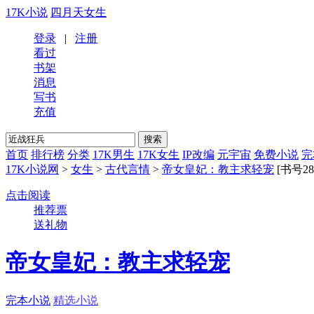
17K小说
四月天女生
登录
|
注册
看过
书架
消息
写书
充值
首页
排行榜
分类
17K男生
17K女生
IP改编
元宇宙
免费小说
完
17K小说网
>
女生
>
古代言情
>
帝女皇妃：教主求轻宠
[书号28
点击阅读
推荐票
送礼物
帝女皇妃：教主求轻宠
完本小说
精选小说