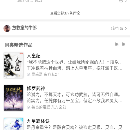
2018-08-17 16:21
5
查看全部
377
条评论
放牧童的牛郎
1部作品
换一换
同类精选作品
人皇纪
“我不能把这个世界，让给我所鄙视的人！” 所以，
王冲踩着枯骨血海，踏上人皇宝座，挽狂澜于既
倒，扶大厦之将倾，成就了一段无上的传说！ 微信
皇甫奇
东方玄幻
公众号：皇甫奇 （微信号：huangfuqi1985） 新浪
微博：皇甫奇（地址：http://weibo.com/u/25284575
修罗武神
87） QQ交流群：320238210【普通群】 574501330
论潜力，不算天才，可玄功武技，皆可无师自通。
【VIP订阅群】 欢迎大家关注。
论实力，任凭你有万千至宝，但定不敌我界灵大
军。 我是谁？天下众生视我为修罗，却不知，我以
善良的蜜蜂
东方玄幻
修罗成武神。 （想看修罗武神番外，请关注蜜蜂微
信公众号：善良的蜜蜂后援会）
九星霸体诀
是丹帝重生？是融合灵魂？被盗走灵根、灵血、灵