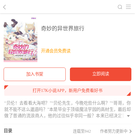
回到书架
奇妙的异世界旅行
开通会员免费读
立即阅读
加入书架
打开17K小说APP，新用户免费看好书
“贝伦！去看看大海吧？”“贝伦先生，今晚吃些什么啊？”“哥哥，你
就不能不这么邋遢吗？”本是毕业于顶级魔法学园的高材生，最后却
做了普通的流浪商人，他的过往似乎非同一般？本来已经决定要过
平淡日子的贝伦，遇上了两个猫耳女孩之后，人生再次发生了转
变！这是一个奇妙的异世界旅行，在旅行中见识最美的风景，顺手
目录
连载至942
作者努力更新中
拯救一下他人的人生。“呐，贝伦，帮我一起去讨伐魔王，拯救世界