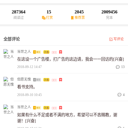
吧！”夕阳下，那名少女提议。
287364
15
2045
2009456
阅读过
打赏
推荐票
完本
全部评论
写评论
当世之人
在这设一个广告楼，打广告的这边请，我会一一回访的[兴奋]
2018-09-12 14:47
13
但愿无愧
看书支持。
2018-09-10 10:45
4
当世之人
如果有什么不足或者不满的地方，希望可以不吝赐教，谢
谢！[兴奋]