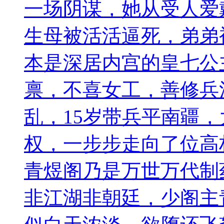
一场阴谋，她从受人爱
生母被活活逼死，弟弟
本是深居内宫的皇七公
禀，不喜女工，善修兵
乱，15岁带兵平南疆
权，一步步走向了位高
青煜阁乃是万世万代制
非江湖非朝廷，少阁主