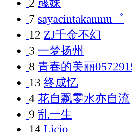
2
彧姝
7
sayacintakanmu゜
12
ZJ千金不幻
3
一梦扬州
8
青春的美丽057291
13
终成忆
4
花自飘零水亦自流
9
乱一生
14
Licio