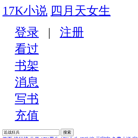
17K小说
四月天女生
登录
|
注册
看过
书架
消息
写书
充值