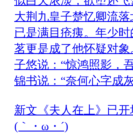
似白天浓淡，欲堕还飞
大荆九皇子楚忆卿流落
已是满目疮痍。年少时
茗更是成了他怀疑对象
子悠说：“惊鸿照影，
锦书说：“奈何心字成
新文《夫人在上》已开
(｀・ω・´)