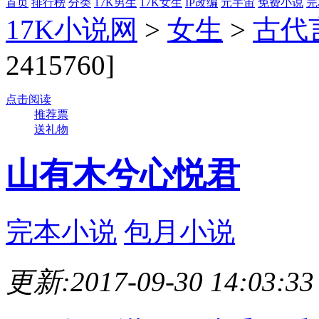
首页
排行榜
分类
17K男生
17K女生
IP改编
元宇宙
免费小说
完
17K小说网
>
女生
>
古代
2415760]
点击阅读
推荐票
送礼物
山有木兮心悦君
完本小说
包月小说
更新:2017-09-30 14:03:33