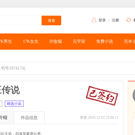
登录
|
注册
7K男生
17K女生
IP改编
元宇宙
免费小说
完本
[书号1974174]
王传说
精选小说
介绍
作品信息
更新:2019-12-02 23:08:12
州起天风，四海英豪逐白鹿。