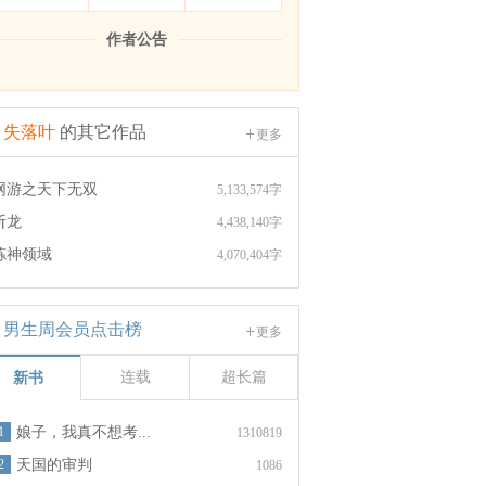
作者公告
失落叶
的其它作品
更多
网游之天下无双
5,133,574字
斩龙
4,438,140字
炼神领域
4,070,404字
男生周会员点击榜
更多
连载
超长篇
新书
1
娘子，我真不想考...
1310819
2
天国的审判
1086