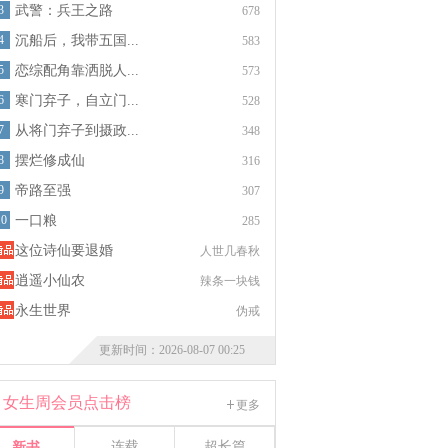
3
武警：兵王之路
678
4
沉船后，我带五国...
583
5
恋综配角靠洒脱人...
573
6
寒门弃子，自立门...
528
7
从将门弃子到摄政...
348
8
摆烂修成仙
316
9
帝路至强
307
10
一口粮
285
这位诗仙要退婚
人世几春秋
逍遥小仙农
辣条一块钱
永生世界
伪戒
更新时间：2026-08-07 00:25
女生周会员点击榜
更多
连载
超长篇
新书