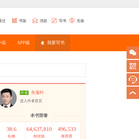
看过
书架
消息
写书
充值
小说
APP端
我要写书
失落叶
作者
进入作者首页
本书荣誉
38.6
64,637,810
496,533
礼物
粉丝值
推荐票