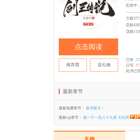
乱世中
———
①群5771
②群4285
③群1126
点击阅读
已有
23
推荐票
送礼物
已写
37
此书已
最新章节
最新免费章节：
新书斩月！
最新vip章节：
第一千一百八十九章 大结局
礼物