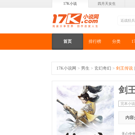
17K小说
四月天女生
首页
排行榜
分类
1
17K小说网
>
男生
>
玄幻奇幻
>
剑王传说
剑
完本小说
内容
天心中