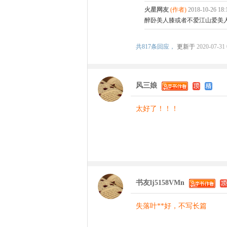
火星网友
(作者)
2018-10-26 1
醉卧美人膝或者不爱江山爱美
共
817条回应，
更新于
2020-07-31 
风三娘
太好了！！！
书友lj5158VMn
失落叶**好，不写长篇