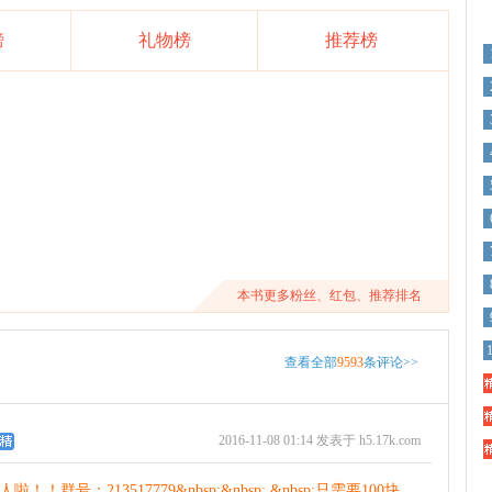
榜
礼物榜
推荐榜
本书更多粉丝、红包、推荐排名
查看全部
9593
条评论>>
精
精
2016-11-08 01:14 发表于 h5.17k.com
精
收人啦！！群号：213517779&nbsp;&nbsp; &nbsp;只需要100块，