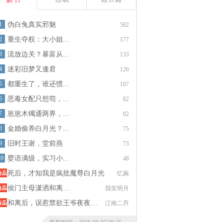
1
伪白兔真实邪魅
582
2
重生夺权：大小姐...
177
3
流放边关？暴富从...
133
4
迷彩旧梦又逢君
126
5
都重生了，谁还惯...
107
6
恶毒女配只想苟，...
82
7
崽崽木镯通两界，...
82
8
金婚偷养白月光？...
75
9
旧时王谢，堂前燕
73
10
婴语满级，实习小...
48
死后，才知我是疯批魔尊白月光
忆琬
侯门主母潇洒和离…
我笑明月
和离后，误惹禁欲王爷夜夜…
江南二乔