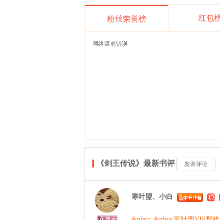
红包
粉丝荣誉榜
网络请求错误
《剑王传说》最新书评
发表评论
寒叶盟、小白
&nbsp; &nbsp;寒叶盟VIP群