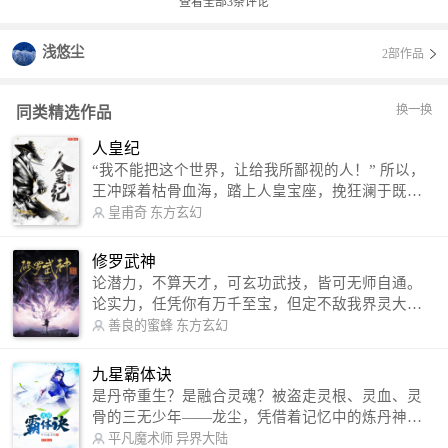
查看全部
3
条评论
浅悠尘
2部作品
换一换
同类精选作品
人皇纪
“我不能把这个世界，让给我所鄙视的人！” 所以，
王冲踩着枯骨血海，踏上人皇宝座，挽狂澜于既
倒，扶大厦之将倾，成就了一段无上的传说！ 微信
皇甫奇
东方玄幻
公众号：皇甫奇 （微信号：huangfuqi1985） 新浪
微博：皇甫奇（地址：http://weibo.com/u/25284575
修罗武神
87） QQ交流群：320238210【普通群】 574501330
论潜力，不算天才，可玄功武技，皆可无师自通。
【VIP订阅群】 欢迎大家关注。
论实力，任凭你有万千至宝，但定不敌我界灵大
军。 我是谁？天下众生视我为修罗，却不知，我以
善良的蜜蜂
东方玄幻
修罗成武神。 （想看修罗武神番外，请关注蜜蜂微
信公众号：善良的蜜蜂后援会）
九星霸体诀
是丹帝重生？是融合灵魂？被盗走灵根、灵血、灵
骨的三无少年——龙尘，凭借着记忆中的炼丹神
术，修行神秘功法九星霸体诀，拨开重重迷雾，解
平凡魔术师
异界大陆