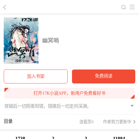
回到书架
幽冥哨
免费阅读
加入书架
打开17K小说APP，新用户免费看好书
穿越后一切阴差阳错，错嫁后一切走向深渊。
目录
连载至6
作者努力更新中
1738
2
3
11884