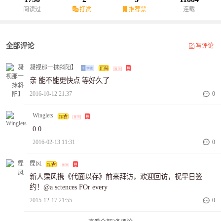
阅读过
打赏
推荐票
连载
全部评论
写评论
凝视那一抹斜阳】
亲 能不能更快点 等好久了
2016-10-12 21:37
0
Winglets
0.0
2016-02-13 11:31
0
霂风
新人霂风携《代面以存》前来拜访，欢迎回访，祝早日签
约！@a sctences FOr every
2015-12-17 21:55
0