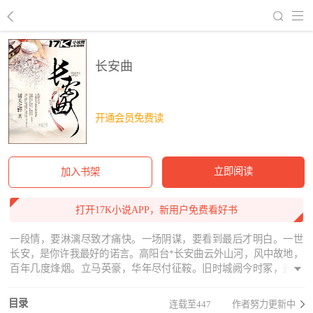
回到书架
长安曲
开通会员免费读
立即阅读
加入书架
打开17K小说APP，新用户免费看好书
一段情，要淋漓尽致才痛快。一场阴谋，要看到最后才明白。一世
长安，是你许我最好的诺言。高阳台*长安曲云外山河，风中故地，
百年几度烽烟。立马英豪，华年尽付征鞍。旧时城阙今时冢，遍哀
鸿，画角残垣。马蹄轻，过处飞尘，霜冷衣冠。凭谁问取人间道，
更提刀纵马，力挽狂澜。纛旗迎风，乾坤翻转瞬间。回头万里红尘
目录
连载至447
作者努力更新中
在，料几人、醉倒樽前。倚阑干，唱与谁听，一世长安。《长安