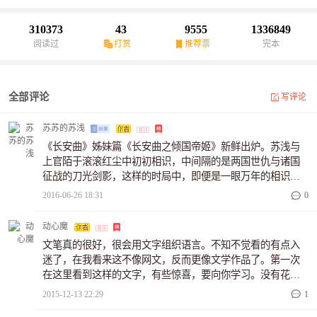
曲》官方群，427714141
310373
43
9555
1336849
阅读过
打赏
推荐票
完本
全部评论
写评论
苏苏的苏浅
《长安曲》姊妹篇《长安曲之倾国帝姬》新鲜出炉。苏浅与
上官陌于滚滚红尘中初初相识，中间隔的是两国世仇与诸国
征战的刀光剑影，这样的时局中，即便是一眼万年的相识，
也不过是镜花水月捉摸不到，却在两人心中盛开如一朵纯白
2016-06-26 18:31
0
的莲……欢迎阅读《长安曲之倾国帝姬》。另推荐几本好友
佳作，大叶阿《遥许城诺》，牛昵《宫心谋》，盐坊里《星
动心魔
空战帝》
文笔真的很好，很会用文字组织语言。不知不觉看的有点入
迷了，在我看来这不像网文，反而更像文学作品了。第一次
在这里看到这样的文字，有些惊喜，要向你学习。没有花
了，收藏先！
2015-12-13 22:29
1