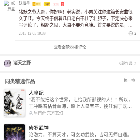
妖辰星
猪妖之爷大哥，你好啊！老实说，小弟关注你这篇长安曲很
久了哇。今天终于借着几口老白干壮了壮胆子，下定决心来
写评论了，粗鄙之见，大哥不要介意哇。首先要说的是，这
是一篇十分大气的文。怎么个大气法呢？呐，第一，开篇宏
2015-12-05 19:38
2
大，着眼天下。第二，风云变幻，群雄逐鹿。第三，男女主
角俱是经天纬地，运筹帷幄的不世之才。第四，男女主角之
查看全部
556
条评论
间的爱情亦是轰轰烈烈，震古烁今哇！既没有霸道王爷之类
言情文的狗血感，也没有琼瑶剧的扭扭捏捏，更没有摆白莲
诸夭之野
0部作品
花玛丽苏等让人起鸡皮疙瘩的即视感。啧啧啧，猪妖之爷大
哥，不得不说大哥的文笔真是美毙了。其次不得不说的就
是，这是一篇十分细腻的文。不论是谋略，还是情感，都写
换一换
同类精选作品
的细致入微，入木三分哇。...
人皇纪
“我不能把这个世界，让给我所鄙视的人！” 所以，
王冲踩着枯骨血海，踏上人皇宝座，挽狂澜于既
倒，扶大厦之将倾，成就了一段无上的传说！ 微信
皇甫奇
东方玄幻
公众号：皇甫奇 （微信号：huangfuqi1985） 新浪
微博：皇甫奇（地址：http://weibo.com/u/25284575
修罗武神
87） QQ交流群：320238210【普通群】 574501330
论潜力，不算天才，可玄功武技，皆可无师自通。
【VIP订阅群】 欢迎大家关注。