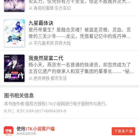
论实力，任凭你有万千至宝，但定不敌我界灵大
军。 我是谁？天下众生视我为修罗，却不知，我以
善良的蜜蜂
东方玄幻
修罗成武神。 （想看修罗武神番外，请关注蜜蜂微
信公众号：善良的蜜蜂后援会）
九星霸体诀
是丹帝重生？是融合灵魂？被盗走灵根、灵血、灵
骨的三无少年——龙尘，凭借着记忆中的炼丹神
术，修行神秘功法九星霸体诀，拨开重重迷雾，解
平凡魔术师
异界大陆
开惊天之局。 手掌天地乾坤，脚踏日月星辰，
勾搭各色美女，镇压恶鬼邪神。 江湖传闻：龙
我竟然是富二代
尘一到，地吼天啸。龙尘一出，鬼泣神哭。 本
杨小天，燕京市一名普通的快递员，却忽然成为了
故事纯属虚构，如有雷同，那就是真事儿，想要对
五百亿遗产的继承人和双子集团的董事长…… “秘
号入座，抓紧时间进群：487963015 微信公众号：
书，给我定制一套百亿富翁的吃喝住行标准！” “好
绝世神族
都市生活
平凡魔术师,或者搜索：pingfanmoshushi1982,公众
的，杨总。” “你晚上在我的床上安排五个嫩模是怎
号上有问必答，福利多多！
么回事？” “回杨总，这就是百亿富翁的标准。” “车
图书相关信息
呢？” “回杨总，开车太堵，已经给你安排了直升
本书由作者/版权方授权17K小说网进行电子版制作与发行。
机。” 从此，开启杨小天的百亿富翁之旅，只有他不
敢想的，没有秘书办不到的。
ILTC：ILTC 0A9-2017-0000439A-9
使用
17K小说客户端
下载客户端
离线阅读更流畅