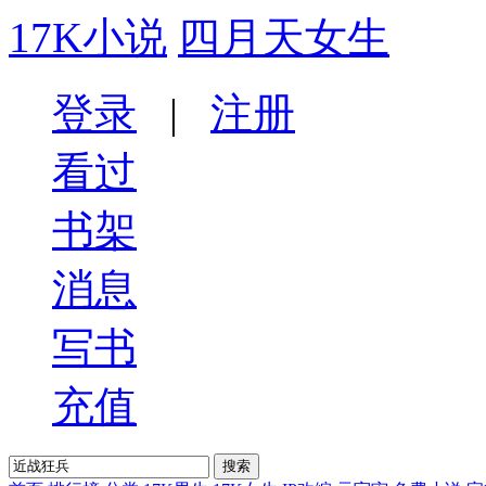
17K小说
四月天女生
登录
|
注册
看过
书架
消息
写书
充值