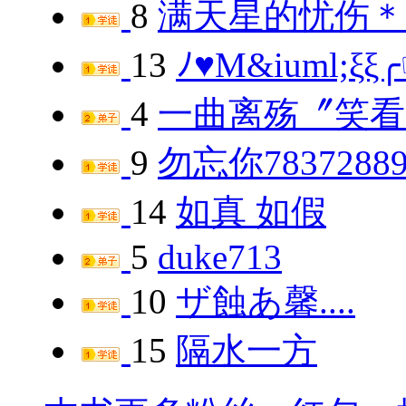
8
满天星的忧伤＊
13
ﾉ♥М&iuml;ξξ
4
一曲离殇〞笑看
9
勿忘你78372889
14
如真 如假
5
duke713
10
ザ蝕あ馨....
15
隔水一方