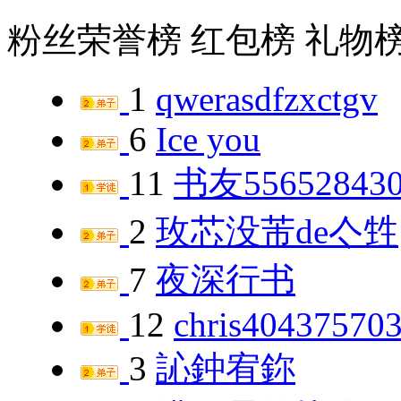
粉丝荣誉榜
红包榜
礼物
1
qwerasdfzxctgv
6
Ice you
11
书友55652843
2
玫芯没芾de亽甡
7
夜深行书
12
chris40437570
3
訫鈡宥鉨