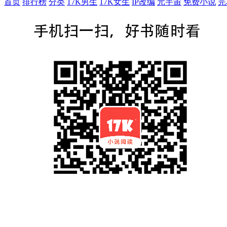
首页
排行榜
分类
17K男生
17K女生
IP改编
元宇宙
免费小说
完