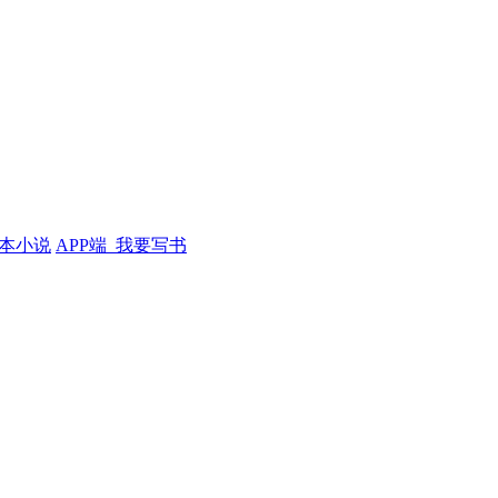
本小说
APP端
我要写书