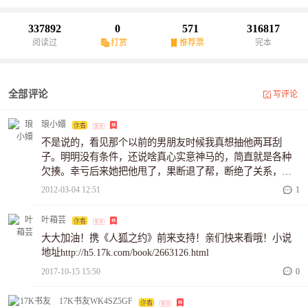
小白与腹黑大神的故事...当腹黑大神遇到伪小白，当她与他现实生活
中成为门对门的邻居，一次又一次的遇见，是巧合？还是预谋？其
337892
0
571
316817
实就是轻松小白文一篇~不费脑力欢乐阅读之良品。
阅读过
打赏
推荐票
完本
全部评论
写评论
琅小嬛
不是说的，看见那个以前的男朋友时候我真想抽他两耳刮
子。明明没有条件，还说啥真心实意神马的，简直就是各种
欠揍。幸亏后来她把他甩了，果断退了帮，断绝了关系，没
有再相信那个男的说的，委曲求全，不然以后还不知道那个
2012-03-04 12:51
1
男的会怎么样呢。 雨韵后来碰到的司空那个咖啡王子简直就
是个大帅哥嘛，属于打着灯笼找不着的那种人，雨韵就应该
叶葙芸
果断抱回家去蹂躏。况且我觉得司空一定跟那个游戏公司有
大大加油！携《人狐之约》前来支持！亲们快来看哦！小说
神马神马关系，这个在
地址http://h5.17k.com/book/2663126.html
2017-10-15 15:50
0
17K书友WK4SZ5GF