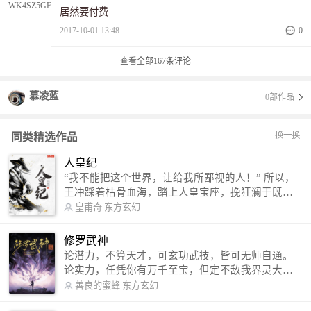
居然要付费
2017-10-01 13:48
0
查看全部
167
条评论
慕凌蓝
0部作品
换一换
同类精选作品
人皇纪
“我不能把这个世界，让给我所鄙视的人！” 所以，
王冲踩着枯骨血海，踏上人皇宝座，挽狂澜于既
倒，扶大厦之将倾，成就了一段无上的传说！ 微信
皇甫奇
东方玄幻
公众号：皇甫奇 （微信号：huangfuqi1985） 新浪
微博：皇甫奇（地址：http://weibo.com/u/25284575
修罗武神
87） QQ交流群：320238210【普通群】 574501330
论潜力，不算天才，可玄功武技，皆可无师自通。
【VIP订阅群】 欢迎大家关注。
论实力，任凭你有万千至宝，但定不敌我界灵大
军。 我是谁？天下众生视我为修罗，却不知，我以
善良的蜜蜂
东方玄幻
修罗成武神。 （想看修罗武神番外，请关注蜜蜂微