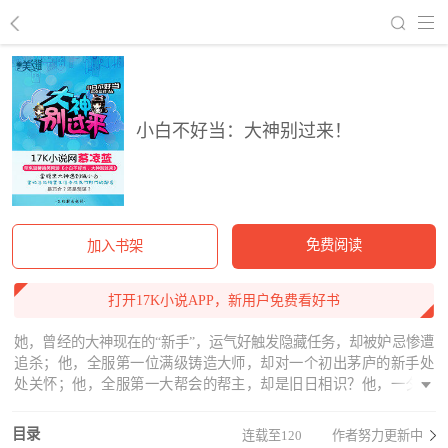
回到书架
小白不好当：大神别过来！
免费阅读
加入书架
打开17K小说APP，新用户免费看好书
她，曾经的大神现在的“新手”，运气好触发隐藏任务，却被妒忌惨遭
追杀；他，全服第一位满级铸造大师，却对一个初出茅庐的新手处
处关怀；他，全服第一大帮会的帮主，却是旧日相识？他，一夕之
间以黑马之姿成为PK榜榜首，却非让一个小菜鸟当徒弟……江湖三
之武林风云，众多大神齐聚一堂，且看真假小白女主如何找到属于
目录
连载至120
作者努力更新中
自己的那份温暖~这是一个有关等待与圈套的故事；这是一个有关伪